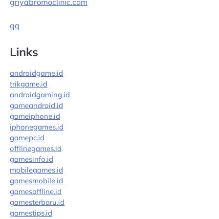
griyabromoclinic.com
qq
Links
androidgame.id
trikgame.id
androidgaming.id
gameandroid.id
gameiphone.id
iphonegames.id
gamepc.id
offlinegames.id
gamesinfo.id
mobilegames.id
gamesmobile.id
gamesoffline.id
gamesterbaru.id
gamestips.id