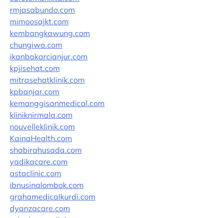
rmjasabundo.com
mimoosajkt.com
kembangkawung.com
chungiwa.com
ikanbakarcianjur.com
kpjisehat.com
mitrasehatklinik.com
kpbanjar.com
kemanggisanmedical.com
kliniknirmala.com
nouvelleklinik.com
KainaHealth.com
shabirahusada.com
yadikacare.com
astaclinic.com
ibnusinalombok.com
grahamedicalkurdi.com
dyanzacare.com