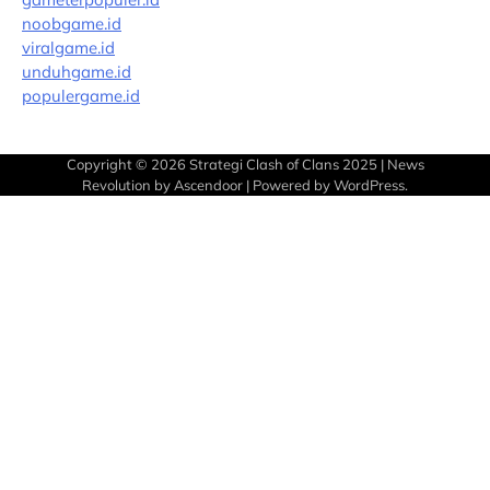
noobgame.id
viralgame.id
unduhgame.id
populergame.id
Copyright © 2026
Strategi Clash of Clans 2025
| News
Revolution by
Ascendoor
| Powered by
WordPress
.