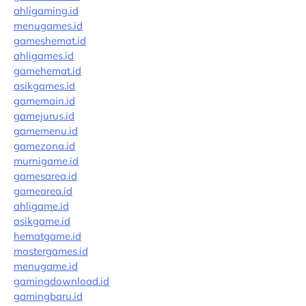
ahligaming.id
menugames.id
gameshemat.id
ahligames.id
gamehemat.id
asikgames.id
gamemain.id
gamejurus.id
gamemenu.id
gamezona.id
murnigame.id
gamesarea.id
gamearea.id
ahligame.id
asikgame.id
hematgame.id
mastergames.id
menugame.id
gamingdownload.id
gamingbaru.id