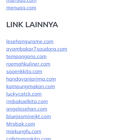
murniqq.com
menuqq.com
LINK LAINNYA
lesehangurame.com
ayambakar7saudara.com
tempongpns.com
roemahkuliner.com
saoenkkito.com
handayaniprima.com
kampungmakan.com
luckycatck.com
rmbakoelkita.com
angelesehan.com
bluejasminejkt.com
Mrobak.com
miekungfu.com
cafetemankita.com