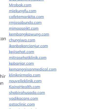
Mrobak.com
miekungfu.com
cafetemankita.com
rmjasabundo.com
mimoosajkt.com
kembangkawung.com
kan
chungiwa.com
ikanbakarcianjur.com
kpjisehat.com
mitrasehatklinik.com
kpbanjar.com
kemanggisanmedical.com
kliniknirmala.com
hir
nouvelleklinik.com
an
KainaHealth.com
shabirahusada.com
yadikacare.com
astaclinic.com