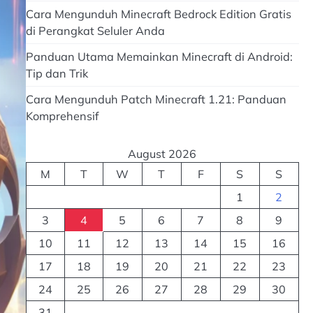
Cara Mengunduh Minecraft Bedrock Edition Gratis
di Perangkat Seluler Anda
Panduan Utama Memainkan Minecraft di Android:
Tip dan Trik
Cara Mengunduh Patch Minecraft 1.21: Panduan
Komprehensif
August 2026
M
T
W
T
F
S
S
1
2
3
4
5
6
7
8
9
10
11
12
13
14
15
16
17
18
19
20
21
22
23
24
25
26
27
28
29
30
31