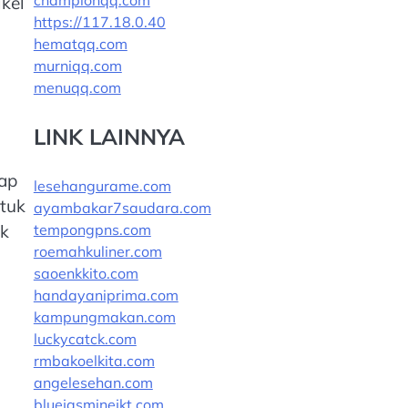
championqq.com
kel
https://117.18.0.40
hematqq.com
murniqq.com
menuqq.com
LINK LAINNYA
ap
lesehangurame.com
ntuk
ayambakar7saudara.com
tempongpns.com
uk
roemahkuliner.com
saoenkkito.com
handayaniprima.com
kampungmakan.com
luckycatck.com
rmbakoelkita.com
angelesehan.com
bluejasminejkt.com