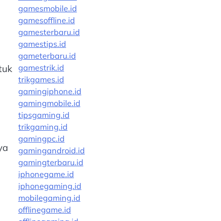
gamesmobile.id
gamesoffline.id
gamesterbaru.id
gamestips.id
gameterbaru.id
gamestrik.id
tuk
trikgames.id
gamingiphone.id
gamingmobile.id
tipsgaming.id
trikgaming.id
gamingpc.id
ya
gamingandroid.id
gamingterbaru.id
iphonegame.id
iphonegaming.id
mobilegaming.id
offlinegame.id