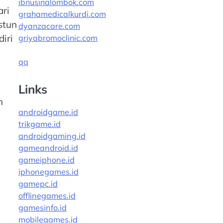
ibnusinalombok.com
ari
grahamedicalkurdi.com
stun
dyanzacare.com
iri
griyabromoclinic.com
qq
Links
h
androidgame.id
trikgame.id
androidgaming.id
gameandroid.id
gameiphone.id
iphonegames.id
gamepc.id
offlinegames.id
gamesinfo.id
mobilegames.id