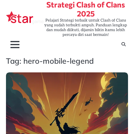
Strategi Clash of Clans
Skip
to
2025
content
Pelajari Strategi terbaik untuk Clash of Clans
yang sudah terbukti ampuh. Panduan lengkap
dan mudah diikuti, dijamin bikin kamu lebih
percaya diri saat bermain!
Tag:
hero-mobile-legend