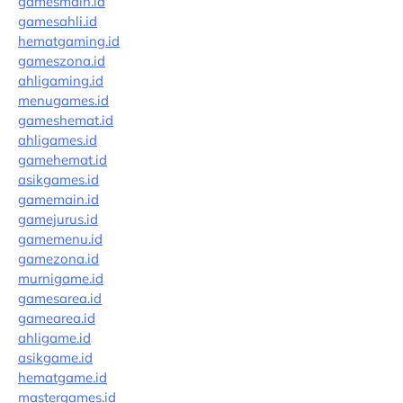
gamesmain.id
gamesahli.id
hematgaming.id
gameszona.id
ahligaming.id
menugames.id
gameshemat.id
ahligames.id
gamehemat.id
asikgames.id
gamemain.id
gamejurus.id
gamemenu.id
gamezona.id
murnigame.id
gamesarea.id
gamearea.id
ahligame.id
asikgame.id
hematgame.id
mastergames.id