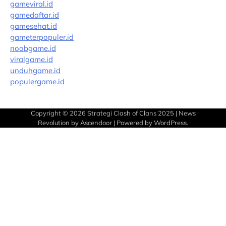
gameviral.id
gamedaftar.id
gamesehat.id
gameterpopuler.id
noobgame.id
viralgame.id
unduhgame.id
populergame.id
Copyright © 2026
Strategi Clash of Clans 2025
| News
Revolution by
Ascendoor
| Powered by
WordPress
.