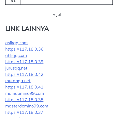
31
« Jul
LINK LAINNYA
asikqq.com
https://117.18.0.36
ahliqq.com
https://117.18.0.39
jurusqq.net
https://117.18.0.42
murahqq.net
https://117.18.0.41
maindomino99.com
https://117.18.0.38
masterdomino99.com
https://117.18.0.37