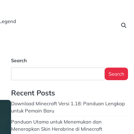
 Legend
Search
Search
Recent Posts
Download Minecraft Versi 1.18: Panduan Lengkap
untuk Pemain Baru
Panduan Utama untuk Menemukan dan
Menerapkan Skin Herobrine di Minecraft