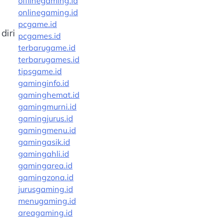
offlinegaming.id
onlinegaming.id
pcgame.id
diri
pcgames.id
terbarugame.id
terbarugames.id
tipsgame.id
gaminginfo.id
gaminghemat.id
gamingmurni.id
gamingjurus.id
gamingmenu.id
gamingasik.id
gamingahli.id
gamingarea.id
gamingzona.id
jurusgaming.id
menugaming.id
areagaming.id