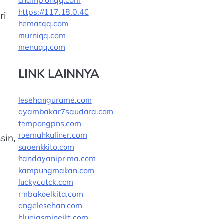
championqq.com
https://117.18.0.40
ri
hematqq.com
murniqq.com
menuqq.com
LINK LAINNYA
lesehangurame.com
ayambakar7saudara.com
tempongpns.com
roemahkuliner.com
sin,
saoenkkito.com
handayaniprima.com
kampungmakan.com
luckycatck.com
rmbakoelkita.com
angelesehan.com
bluejasminejkt.com