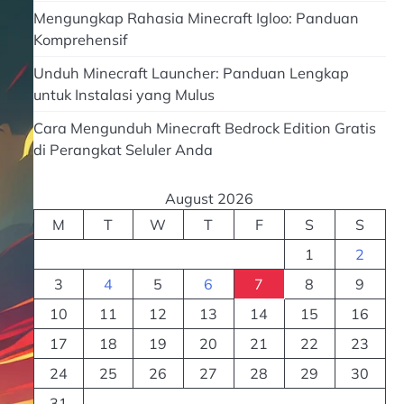
Mengungkap Rahasia Minecraft Igloo: Panduan
Komprehensif
Unduh Minecraft Launcher: Panduan Lengkap
untuk Instalasi yang Mulus
Cara Mengunduh Minecraft Bedrock Edition Gratis
di Perangkat Seluler Anda
August 2026
M
T
W
T
F
S
S
1
2
3
4
5
6
7
8
9
10
11
12
13
14
15
16
17
18
19
20
21
22
23
24
25
26
27
28
29
30
31