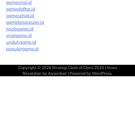
gameviral.id
gamedaftar.id
gamesehat.id
gameterpopuler.id
noobgame.id
viralgame.id
unduhgame.id
populergame.id
Copyright © 2026
Strategi Clash of Clans 2025
| News
Revolution by
Ascendoor
| Powered by
WordPress
.