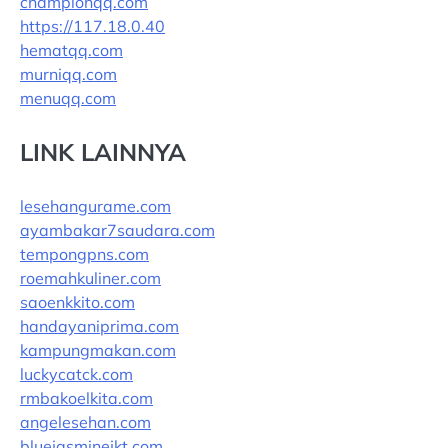
championqq.com
https://117.18.0.40
hematqq.com
murniqq.com
menuqq.com
LINK LAINNYA
lesehangurame.com
ayambakar7saudara.com
tempongpns.com
roemahkuliner.com
saoenkkito.com
handayaniprima.com
kampungmakan.com
luckycatck.com
rmbakoelkita.com
angelesehan.com
bluejasminejkt.com