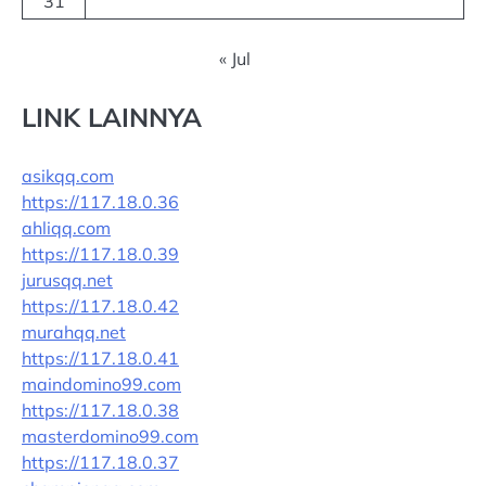
31
« Jul
LINK LAINNYA
asikqq.com
https://117.18.0.36
ahliqq.com
https://117.18.0.39
jurusqq.net
https://117.18.0.42
murahqq.net
https://117.18.0.41
maindomino99.com
https://117.18.0.38
masterdomino99.com
https://117.18.0.37