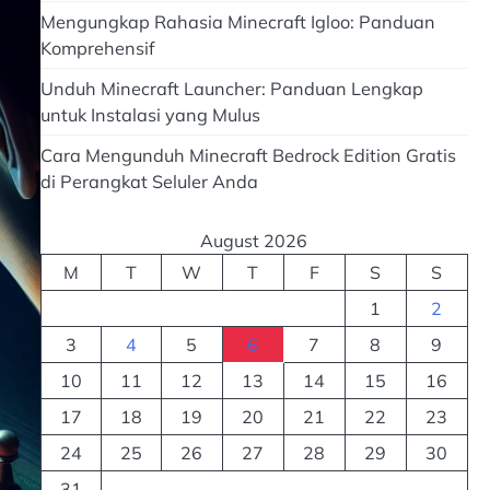
Mengungkap Rahasia Minecraft Igloo: Panduan
Komprehensif
Unduh Minecraft Launcher: Panduan Lengkap
untuk Instalasi yang Mulus
Cara Mengunduh Minecraft Bedrock Edition Gratis
di Perangkat Seluler Anda
August 2026
M
T
W
T
F
S
S
1
2
3
4
5
6
7
8
9
10
11
12
13
14
15
16
17
18
19
20
21
22
23
24
25
26
27
28
29
30
31