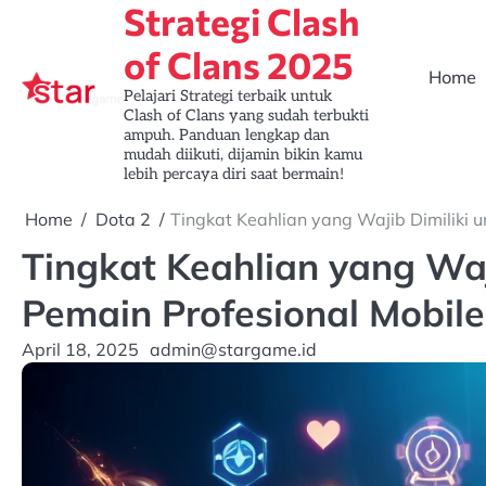
Strategi Clash
Skip
to
of Clans 2025
content
Home
Pelajari Strategi terbaik untuk
Clash of Clans yang sudah terbukti
ampuh. Panduan lengkap dan
mudah diikuti, dijamin bikin kamu
lebih percaya diri saat bermain!
Home
Dota 2
Tingkat Keahlian yang Wajib Dimiliki 
Tingkat Keahlian yang Waj
Pemain Profesional Mobil
April 18, 2025
admin@stargame.id