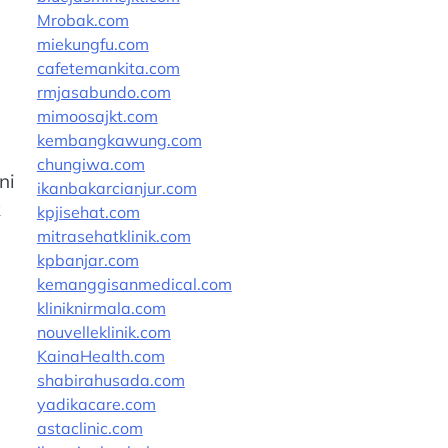
Mrobak.com
miekungfu.com
cafetemankita.com
rmjasabundo.com
mimoosajkt.com
kembangkawung.com
chungiwa.com
ni
ikanbakarcianjur.com
k
kpjisehat.com
mitrasehatklinik.com
kpbanjar.com
kemanggisanmedical.com
kliniknirmala.com
nouvelleklinik.com
KainaHealth.com
shabirahusada.com
yadikacare.com
astaclinic.com