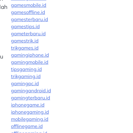
gamesmobile.id
lah
gamesoffline.id
gamesterbaru.id
gamestips.id
gameterbaru.id
gamestrik.id
trikgames.id
gamingiphone.id
pu
gamingmobile.id
tipsgaming.id
trikgaming.id
gamingpc.id
gamingandroid.id
gamingterbaru.id
iphonegame.id
iphonegaming.id
mobilegaming.id
offlinegame.id