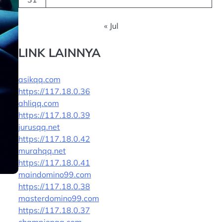
« Jul
LINK LAINNYA
asikqq.com
https://117.18.0.36
ahliqq.com
https://117.18.0.39
jurusqq.net
https://117.18.0.42
murahqq.net
https://117.18.0.41
maindomino99.com
https://117.18.0.38
masterdomino99.com
https://117.18.0.37