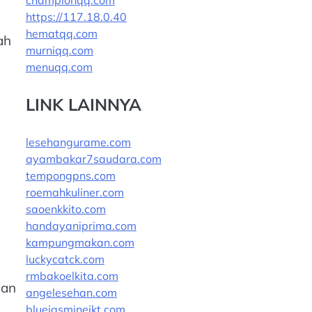
championqq.com
https://117.18.0.40
hematqq.com
ah
murniqq.com
menuqq.com
LINK LAINNYA
lesehangurame.com
ayambakar7saudara.com
tempongpns.com
roemahkuliner.com
saoenkkito.com
handayaniprima.com
kampungmakan.com
luckycatck.com
rmbakoelkita.com
uan
angelesehan.com
bluejasminejkt.com