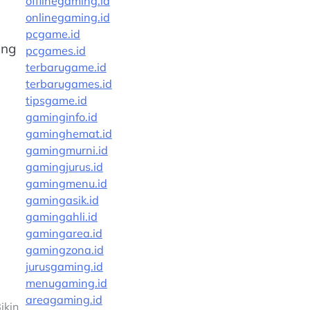
offlinegaming.id
onlinegaming.id
pcgame.id
ang
pcgames.id
terbarugame.id
terbarugames.id
tipsgame.id
gaminginfo.id
gaminghemat.id
gamingmurni.id
gamingjurus.id
gamingmenu.id
gamingasik.id
gamingahli.id
gamingarea.id
gamingzona.id
jurusgaming.id
menugaming.id
areagaming.id
ikin