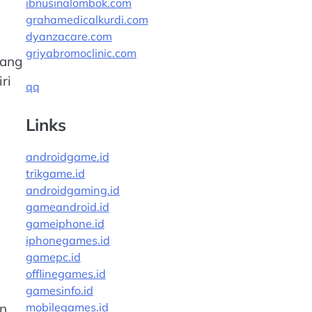
ibnusinalombok.com
grahamedicalkurdi.com
dyanzacare.com
griyabromoclinic.com
yang
ri
qq
Links
androidgame.id
trikgame.id
androidgaming.id
gameandroid.id
gameiphone.id
iphonegames.id
gamepc.id
offlinegames.id
gamesinfo.id
an
mobilegames.id