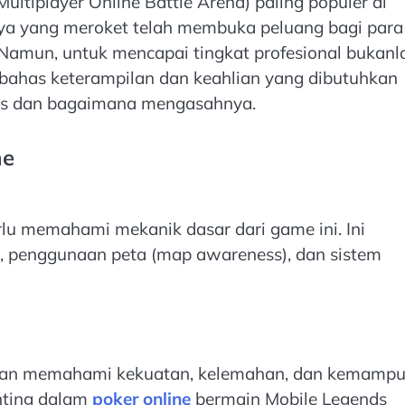
tiplayer Online Battle Arena) paling populer di
nya yang meroket telah membuka peluang bagi para
 Namun, untuk mencapai tingkat profesional bukanl
mbahas keterampilan dan keahlian yang dibutuhkan
nds dan bagaimana mengasahnya.
me
rlu memahami mekanik dasar dari game ini. Ini
, penggunaan peta (map awareness), dan sistem
 dan memahami kekuatan, kelemahan, dan kemamp
nting dalam
poker online
bermain Mobile Legends