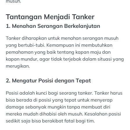
musuh.
Tantangan Menjadi Tanker
1. Menahan Serangan Berkelanjutan
Tanker diharapkan untuk menahan serangan musuh
yang bertubi-tubi. Kemampuan ini membutuhkan
pemahaman yang baik tentang kapan maju dan
kapan mundur, agar tidak terjebak dalam situasi yang
merugikan.
2. Mengatur Posisi dengan Tepat
Posisi adalah kunci bagi seorang tanker. Tanker harus
bisa berada di posisi yang tepat untuk menyerap
damage sebanyak mungkin tanpa membuat diri
mereka mudah dihabisi oleh musuh. Kesalahan posisi
sedikit saja bisa berakibat fatal bagi tim.