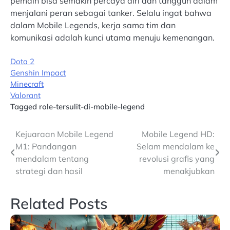
pemain bisa semakin percaya diri dan tangguh dalam
menjalani peran sebagai tanker. Selalu ingat bahwa
dalam Mobile Legends, kerja sama tim dan
komunikasi adalah kunci utama menuju kemenangan.
Dota 2
Genshin Impact
Minecraft
Valorant
Tagged
role-tersulit-di-mobile-legend
Post
Kejuaraan Mobile Legend
Mobile Legend HD:
M1: Pandangan
Selam mendalam ke
navigation
mendalam tentang
revolusi grafis yang
strategi dan hasil
menakjubkan
Related Posts