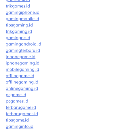
trikgames.id
gamingiphone.id
gamingmobile.id
tipsgaming.id
trikgaming.id
gamingpc.id
gamingandroid.id
gamingterbaru.id
iphonegame.id
iphonegaming.id
mobilegaming.id
offlinegame.id
offlinegaming.id
onlinegaming.id
pcgame.id
pcgames.id
terbarugame.id
terbarugames.id
tipsgame.id
gaminginfo.id