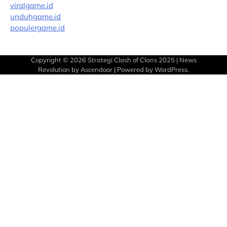
viralgame.id
unduhgame.id
populergame.id
Copyright © 2026
Strategi Clash of Clans 2025
| News
Revolution by
Ascendoor
| Powered by
WordPress
.