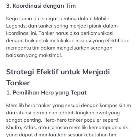
3. Koordinasi dengan Tim
Kerja sama tim sangat penting dalam Mobile
Legends, dan tanker sering menjadi pionir dalam
koordinasi ini. Tanker harus bisa berkomunikasi
dengan baik untuk melakukan inisiasi yang efektif dan
membantu tim dalam mengeluarkan serangan
balasan yang maksimal.
Strategi Efektif untuk Menjadi
Tanker
1. Pemilihan Hero yang Tepat
Memilih hero tanker yang sesuai dengan komposisi tim
dan situasi permainan adalah langkah awal yang
sangat penting. Hero-hero tanker populer seperti
Khufra, Atlas, atau Johnson memiliki kemampuan unik
yang dapat dimanfaatkan sesuai kebutuhan tim.