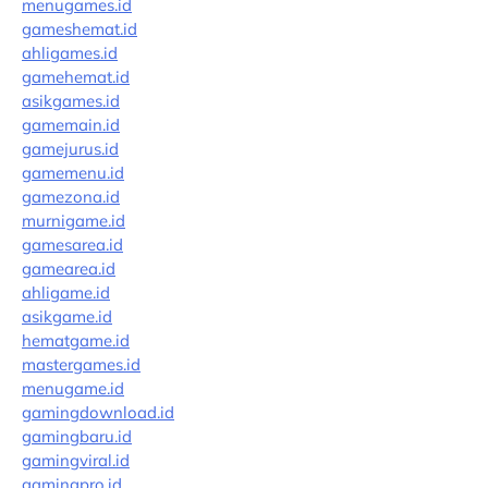
menugames.id
gameshemat.id
ahligames.id
gamehemat.id
asikgames.id
gamemain.id
gamejurus.id
gamemenu.id
gamezona.id
murnigame.id
gamesarea.id
gamearea.id
ahligame.id
asikgame.id
hematgame.id
mastergames.id
menugame.id
gamingdownload.id
gamingbaru.id
gamingviral.id
gamingpro.id