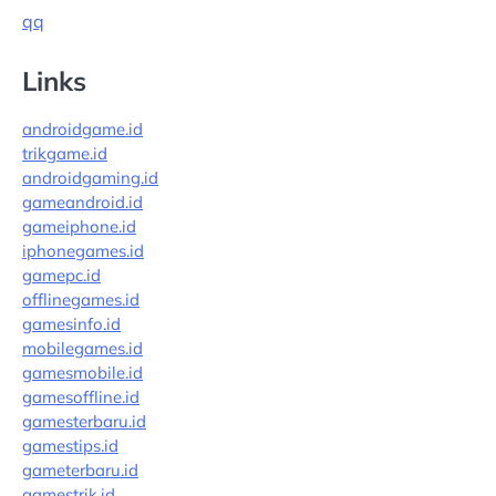
qq
Links
androidgame.id
trikgame.id
androidgaming.id
gameandroid.id
gameiphone.id
iphonegames.id
gamepc.id
offlinegames.id
gamesinfo.id
mobilegames.id
gamesmobile.id
gamesoffline.id
gamesterbaru.id
gamestips.id
gameterbaru.id
gamestrik.id