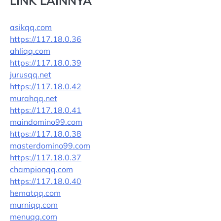
LINK LAINNYA
asikqq.com
https://117.18.0.36
ahliqq.com
https://117.18.0.39
jurusqq.net
https://117.18.0.42
murahqq.net
https://117.18.0.41
maindomino99.com
https://117.18.0.38
masterdomino99.com
https://117.18.0.37
championqq.com
https://117.18.0.40
hematqq.com
murniqq.com
menuqq.com