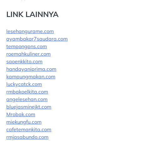
LINK LAINNYA
lesehangurame.com
ayambakar7saudara.com
tempongpns.com
roemahkuliner.com
saoenkkito.com
handayaniprima.com
kampungmakan.com
luckycatck.com
rmbakoelkita.com
angelesehan.com
bluejasminejkt.com
Mrobak.com
miekungfu.com
cafetemankita.com
rmjasabundo.com