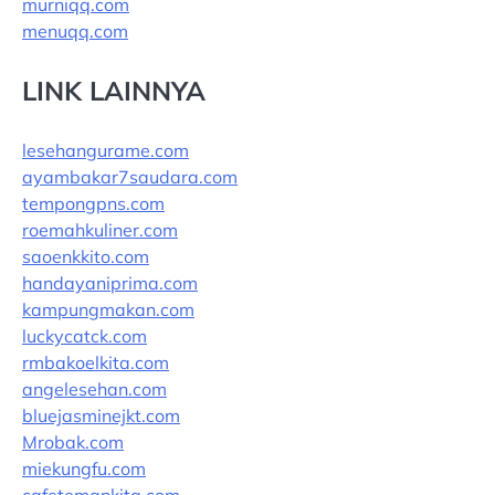
murniqq.com
menuqq.com
LINK LAINNYA
lesehangurame.com
ayambakar7saudara.com
tempongpns.com
roemahkuliner.com
saoenkkito.com
handayaniprima.com
kampungmakan.com
luckycatck.com
rmbakoelkita.com
angelesehan.com
bluejasminejkt.com
Mrobak.com
miekungfu.com
cafetemankita.com