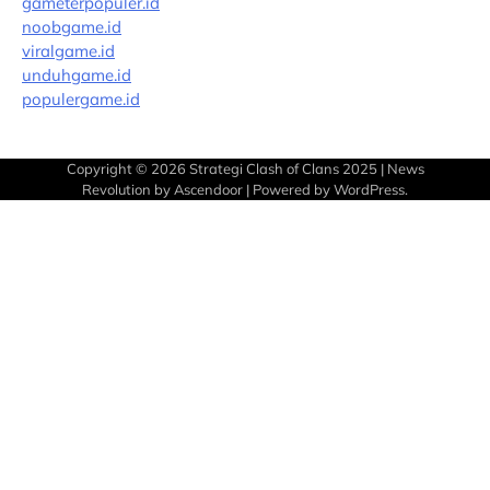
gameterpopuler.id
noobgame.id
viralgame.id
unduhgame.id
populergame.id
Copyright © 2026
Strategi Clash of Clans 2025
| News
Revolution by
Ascendoor
| Powered by
WordPress
.