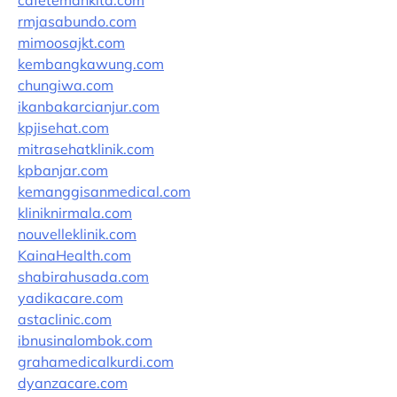
rmjasabundo.com
mimoosajkt.com
kembangkawung.com
chungiwa.com
ikanbakarcianjur.com
kpjisehat.com
mitrasehatklinik.com
kpbanjar.com
kemanggisanmedical.com
kliniknirmala.com
nouvelleklinik.com
KainaHealth.com
shabirahusada.com
yadikacare.com
astaclinic.com
ibnusinalombok.com
grahamedicalkurdi.com
dyanzacare.com