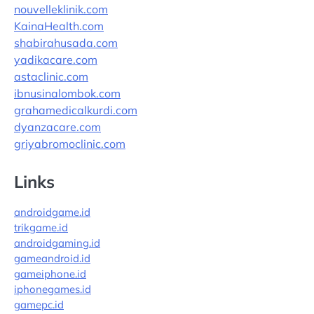
nouvelleklinik.com
KainaHealth.com
shabirahusada.com
yadikacare.com
astaclinic.com
ibnusinalombok.com
grahamedicalkurdi.com
dyanzacare.com
griyabromoclinic.com
Links
androidgame.id
trikgame.id
androidgaming.id
gameandroid.id
gameiphone.id
iphonegames.id
gamepc.id