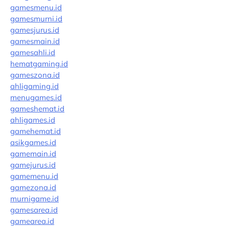
gamesmenu.id
gamesmurni.id
gamesjurus.id
gamesmain.id
gamesahli.id
hematgaming.id
gameszona.id
ahligaming.id
menugames.id
gameshemat.id
ahligames.id
gamehemat.id
asikgames.id
gamemain.id
gamejurus.id
gamemenu.id
gamezona.id
murnigame.id
gamesarea.id
gamearea.id