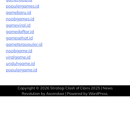
populergames.id
gamebaru.id
noobgames.id
gameviral.id
gamedaftar.id
gamesehat.id
gameterpopuler.id
noobgame.id
viralgame.id
unduhgame.id
populergame.id
Copyright © 2026
Strategi Clash of Clans 2025
| News
Revolution by
Ascendoor
| Powered by
WordPress
.