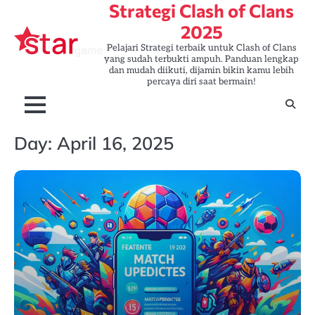
Strategi Clash of Clans
Skip
to
2025
content
Pelajari Strategi terbaik untuk Clash of Clans
yang sudah terbukti ampuh. Panduan lengkap
dan mudah diikuti, dijamin bikin kamu lebih
percaya diri saat bermain!
Day:
April 16, 2025