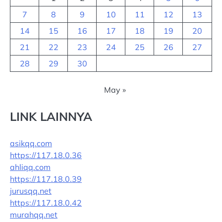
7
8
9
10
11
12
13
14
15
16
17
18
19
20
21
22
23
24
25
26
27
28
29
30
May »
LINK LAINNYA
asikqq.com
https://117.18.0.36
ahliqq.com
https://117.18.0.39
jurusqq.net
https://117.18.0.42
murahqq.net