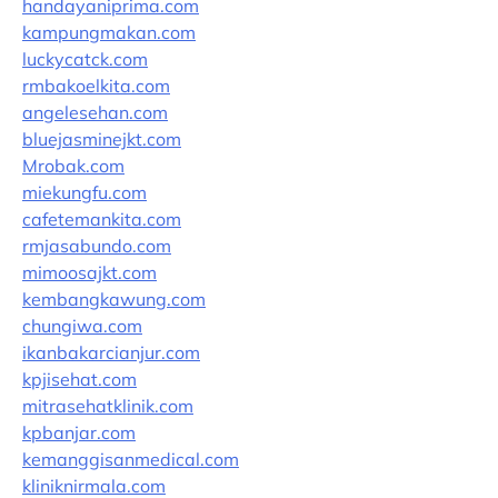
handayaniprima.com
kampungmakan.com
luckycatck.com
rmbakoelkita.com
angelesehan.com
bluejasminejkt.com
Mrobak.com
miekungfu.com
cafetemankita.com
rmjasabundo.com
mimoosajkt.com
kembangkawung.com
chungiwa.com
ikanbakarcianjur.com
kpjisehat.com
mitrasehatklinik.com
kpbanjar.com
kemanggisanmedical.com
kliniknirmala.com