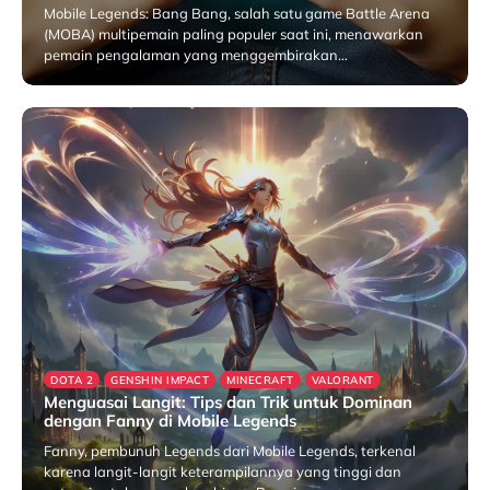
Mobile Legends: Bang Bang, salah satu game Battle Arena
(MOBA) multipemain paling populer saat ini, menawarkan
pemain pengalaman yang menggembirakan…
April 16, 2025
DOTA 2
GENSHIN IMPACT
MINECRAFT
VALORANT
Menguasai Langit: Tips dan Trik untuk Dominan
dengan Fanny di Mobile Legends
Fanny, pembunuh Legends dari Mobile Legends, terkenal
karena langit-langit keterampilannya yang tinggi dan