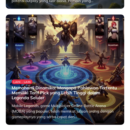
potensi outplay yang luar biasa. Pemain yang…
April 16, 2025
LAIN - LAIN
Memahami Dinamika: Mengapa Pahlawan Tertentu
Memiliki Tarif Pick yang Lebih Tinggi dalam
Legenda Seluler
Mobile Legends, game Multiplayer Online Battle Arena
(MOBA) yang populer, telah memikat jutaan orang dengan
gameplaynya yang serba cepat dan…
April 16, 2025