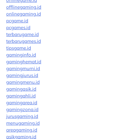
offlinegame.id
offlinegaming.id
onlinegaming.id
pcgame.id
pcgames.id
terbarugame.id
terbarugames.id
tipsgame.id
gaminginfo.id
gaminghemat.id
gamingmurni.id
gamingjurus.id
gamingmenu.id
gamingasik.id
gamingahli.id
gamingarea.id
gamingzona.id
jurusgaming.id
menugaming.id
areagaming.id
asikgaming.id