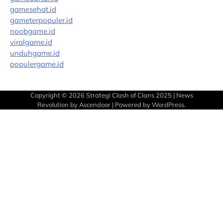
gamesehat.id
gameterpopuler.id
noobgame.id
viralgame.id
unduhgame.id
populergame.id
Copyright © 2026
Strategi Clash of Clans 2025
| News
Revolution by
Ascendoor
| Powered by
WordPress
.