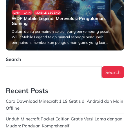
LAIN - LAIN
MOBILE LEGEND
WDP Mobile Legend: Merevolusi Pengalaman
Gaming
Dalam dunia permainan seluler yang berkembang pesat,
WDP Mobile Legend telah muncul sebagai pengubah
permainan, memberikan pengalaman game yang luar…
September 12, 2025
Search
Search
Recent Posts
Cara Download Minecraft 1.19 Gratis di Android dan Main
Offline
Unduh Minecraft Pocket Edition Gratis Versi Lama dengan
Mudah: Panduan Komprehensif