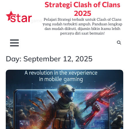
Strategi Clash of Clans
Skip
to
2025
content
Pelajari Strategi terbaik untuk Clash of Clans
yang sudah terbukti ampuh. Panduan lengkap
dan mudah diikuti, dijamin bikin kamu lebih
percaya diri saat bermain!
Day:
September 12, 2025