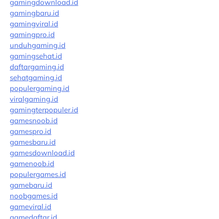
gamingdownload.id
gamingbaru.id
gamingviral.id
gamingpro.id
unduhgaming.id
gamingsehat.id
daftargaming.id
sehatgaming.id
populergaming.id
viralgaming.id
gamingterpopuler.id
gamesnoob.id
gamespro.id
gamesbaru.id
gamesdownload.id
gamenoob.id
populergames.id
gamebaru.id
noobgames.id
gameviral.id
gamedaftar.id