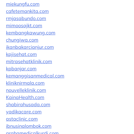
miekungfu.com
cafetemankita.com
rmjasabundo.com
mimoosajkt.com
kembangkawung.com
chungiwa.com
ikanbakarcianjur.com
kpjisehat.com
mitrasehatklinik.com
kpbanjar.com
kemanggisanmedical.com
kliniknirmala.com
nouvelleklinik.com
KainaHealth.com
shabirahusada.com
yadikacare.com
astaclinic.com
ibnusinalombok.com
grahamedicalkurdi.com