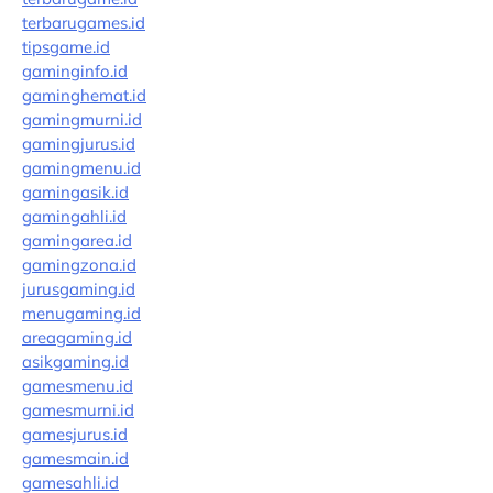
terbarugames.id
tipsgame.id
gaminginfo.id
gaminghemat.id
gamingmurni.id
gamingjurus.id
gamingmenu.id
gamingasik.id
gamingahli.id
gamingarea.id
gamingzona.id
jurusgaming.id
menugaming.id
areagaming.id
asikgaming.id
gamesmenu.id
gamesmurni.id
gamesjurus.id
gamesmain.id
gamesahli.id