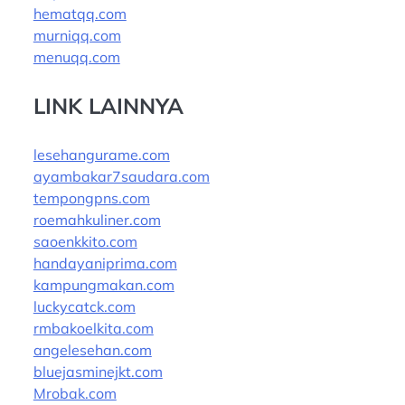
hematqq.com
murniqq.com
menuqq.com
LINK LAINNYA
lesehangurame.com
ayambakar7saudara.com
tempongpns.com
roemahkuliner.com
saoenkkito.com
handayaniprima.com
kampungmakan.com
luckycatck.com
rmbakoelkita.com
angelesehan.com
bluejasminejkt.com
Mrobak.com