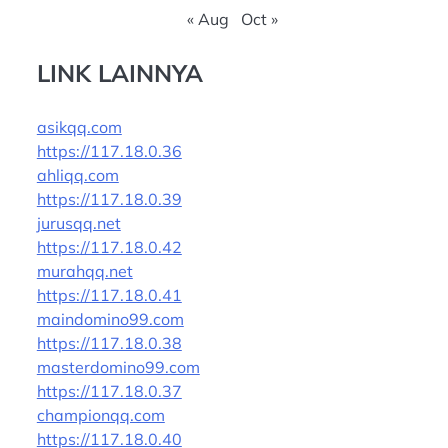
« Aug
Oct »
LINK LAINNYA
asikqq.com
https://117.18.0.36
ahliqq.com
https://117.18.0.39
jurusqq.net
https://117.18.0.42
murahqq.net
https://117.18.0.41
maindomino99.com
https://117.18.0.38
masterdomino99.com
https://117.18.0.37
championqq.com
https://117.18.0.40