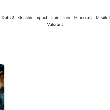
Dota 2
Genshin Impact
Lain – lain
Minecraft
Mobile
Valorant