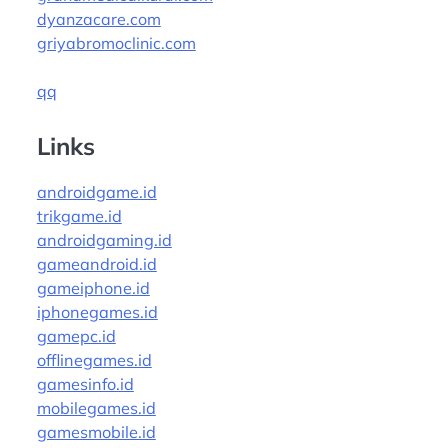
dyanzacare.com
griyabromoclinic.com
qq
Links
androidgame.id
trikgame.id
androidgaming.id
gameandroid.id
gameiphone.id
iphonegames.id
gamepc.id
offlinegames.id
gamesinfo.id
mobilegames.id
gamesmobile.id