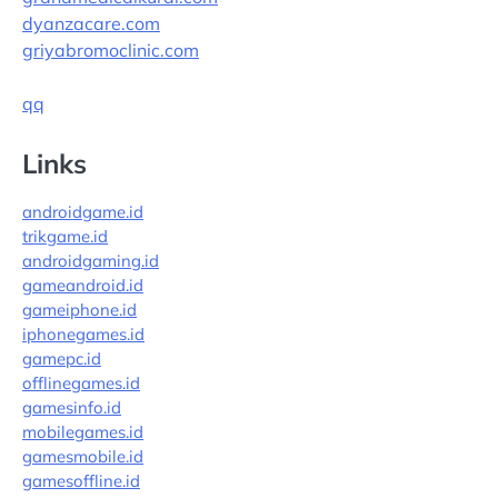
dyanzacare.com
griyabromoclinic.com
qq
Links
androidgame.id
trikgame.id
androidgaming.id
gameandroid.id
gameiphone.id
iphonegames.id
gamepc.id
offlinegames.id
gamesinfo.id
mobilegames.id
gamesmobile.id
gamesoffline.id