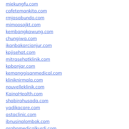
miekungfu.com
cafetemankita.com
rmjasabundo.com
mimoosajkt.com
kembangkawung.com
chungiwa.com
ikanbakarcianjur.com
kpjisehat.com
mitrasehatklinik.com
kpbanjar.com
kemanggisanmedical.com
kliniknirmala.com
nouvelleklinik.com
KainaHealth.com
shabirahusada.com
yadikacare.com
astaclinic.com
ibnusinalombok.com
grahamedicalkurdi.com