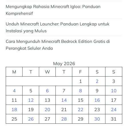
Mengungkap Rahasia Minecraft Igloo: Panduan
Komprehensif
Unduh Minecraft Launcher: Panduan Lengkap untuk
Instalasi yang Mulus
Cara Mengunduh Minecraft Bedrock Edition Gratis di
Perangkat Seluler Anda
May 2026
M
T
W
T
F
S
S
1
2
3
4
5
6
7
8
9
10
11
12
13
14
15
16
17
18
19
20
21
22
23
24
25
26
27
28
29
30
31