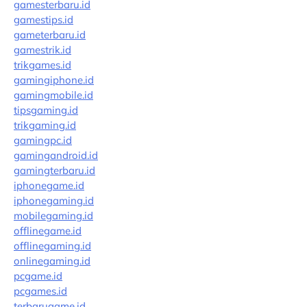
gamesterbaru.id
gamestips.id
gameterbaru.id
gamestrik.id
trikgames.id
gamingiphone.id
gamingmobile.id
tipsgaming.id
trikgaming.id
gamingpc.id
gamingandroid.id
gamingterbaru.id
iphonegame.id
iphonegaming.id
mobilegaming.id
offlinegame.id
offlinegaming.id
onlinegaming.id
pcgame.id
pcgames.id
terbarugame.id