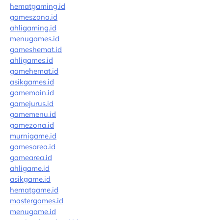
hematgaming.id
gameszona.id
ahligaming.id
menugames.id
gameshemat.id
ahligames.id
gamehemat.id
asikgames.id
gamemain.id
gamejurus.id
gamemenu.id
gamezona.id
murnigame.id
gamesarea.id
gamearea.id
ahligame.id
asikgame.id
hematgame.id
mastergames.id
menugame.id