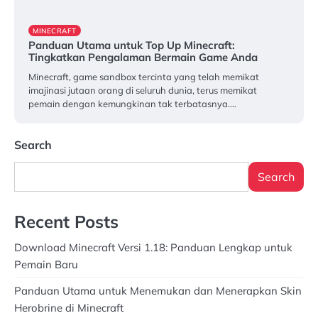
MINECRAFT
Panduan Utama untuk Top Up Minecraft:
Tingkatkan Pengalaman Bermain Game Anda
Minecraft, game sandbox tercinta yang telah memikat
imajinasi jutaan orang di seluruh dunia, terus memikat
pemain dengan kemungkinan tak terbatasnya.…
May 14, 2026
Search
Search
Recent Posts
Download Minecraft Versi 1.18: Panduan Lengkap untuk
Pemain Baru
Panduan Utama untuk Menemukan dan Menerapkan Skin
Herobrine di Minecraft