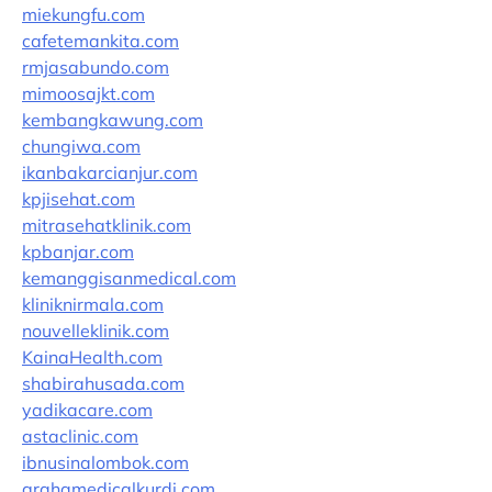
miekungfu.com
cafetemankita.com
rmjasabundo.com
mimoosajkt.com
kembangkawung.com
chungiwa.com
ikanbakarcianjur.com
kpjisehat.com
mitrasehatklinik.com
kpbanjar.com
kemanggisanmedical.com
kliniknirmala.com
nouvelleklinik.com
KainaHealth.com
shabirahusada.com
yadikacare.com
astaclinic.com
ibnusinalombok.com
grahamedicalkurdi.com