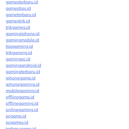
gamesterbaru.id
gamestips.id
gameterbaru.id
gamestrik.id
trikgames.id
gamingiphone.id
gamingmobile.id
tipsgaming.id
trikgaming.id
gamingpc.id
gamingandroid.id
gamingterbaru.id
iphonegame.id
iphonegaming.id
mobilegaming.id
offlinegame.id
offlinegaming.id
onlinegaming.id
pcgame.id
pcgames.id
terbarugame.id