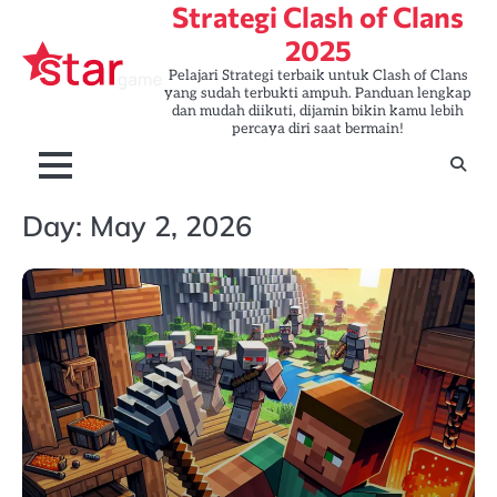
Strategi Clash of Clans
Skip
to
2025
content
Pelajari Strategi terbaik untuk Clash of Clans
yang sudah terbukti ampuh. Panduan lengkap
dan mudah diikuti, dijamin bikin kamu lebih
percaya diri saat bermain!
Day:
May 2, 2026