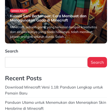
MINECRAFT
Kuasai Seni Bertempur: Cara Membuat dan
Menggunakan Gada di Minecraft
Minecraft, sebuah game yang terkenal dengan kreativitas
dan eksplorasinya yang tiada habisnya, telah memikat
jutaan orang di seluruh dunia. Salah…
May 2, 2026
Search
Search
Recent Posts
Download Minecraft Versi 1.18: Panduan Lengkap untuk
Pemain Baru
Panduan Utama untuk Menemukan dan Menerapkan Skin
Herobrine di Minecraft