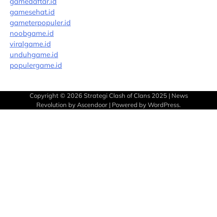
gamedaftar.id
gamesehat.id
gameterpopuler.id
noobgame.id
viralgame.id
unduhgame.id
populergame.id
Copyright © 2026
Strategi Clash of Clans 2025
| News
Revolution by
Ascendoor
| Powered by
WordPress
.