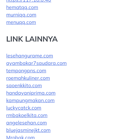
hematqq.com
murniqq.com
menuqq.com
LINK LAINNYA
lesehangurame.com
ayambakar7saudara.com
tempongpns.com
roemahkuliner.com
saoenkkito.com
handayaniprima.com
kampungmakan.com
luckycatck.com
rmbakoelkita.com
angelesehan.com
bluejasminejkt.com
Mrobak.com