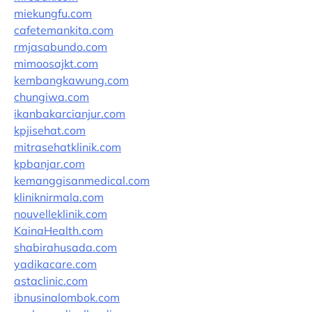
miekungfu.com
cafetemankita.com
rmjasabundo.com
mimoosajkt.com
kembangkawung.com
chungiwa.com
ikanbakarcianjur.com
kpjisehat.com
mitrasehatklinik.com
kpbanjar.com
kemanggisanmedical.com
kliniknirmala.com
nouvelleklinik.com
KainaHealth.com
shabirahusada.com
yadikacare.com
astaclinic.com
ibnusinalombok.com