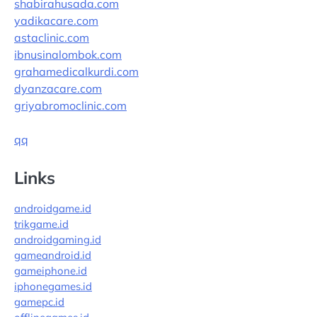
shabirahusada.com
yadikacare.com
astaclinic.com
ibnusinalombok.com
grahamedicalkurdi.com
dyanzacare.com
griyabromoclinic.com
qq
Links
androidgame.id
trikgame.id
androidgaming.id
gameandroid.id
gameiphone.id
iphonegames.id
gamepc.id