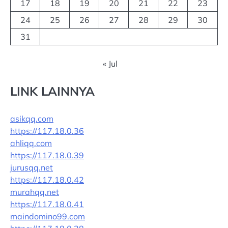
17
18
19
20
21
22
23
24
25
26
27
28
29
30
31
« Jul
LINK LAINNYA
asikqq.com
https://117.18.0.36
ahliqq.com
https://117.18.0.39
jurusqq.net
https://117.18.0.42
murahqq.net
https://117.18.0.41
maindomino99.com