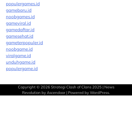
populergames.id
gamebaru.id
noobgames.id
gameviral.id
gamedaftar.id
gamesehat.id
gameterpopuler.id
noobgame.id
viralgame.id
unduhgame.id
populergame.id
Copyright © 2026
Strategi Clash of Clans 2025
| News
Revolution by
Ascendoor
| Powered by
WordPress
.