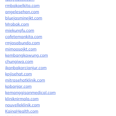
rmbakoelkita.com
angelesehan.com
bluejasminejkt.com
Mrobak.com
miekungfu.com
cafetemankita.com
rmjasabundo.com
mimoosajkt.com
kembangkawung.com
chungiwa.com
ikanbakarcianjur.com
kpjisehat.com
mitrasehatklinik.com
kpbanjar.com
kemanggisanmedical.com
kliniknirmala.com
nouvelleklinik.com
KainaHealth.com