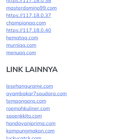
https://117.18.0.38
masterdomino99.com
https://117.18.0.37
championqq.com
https://117.18.0.40
hematqq.com
murniqq.com
menuqq.com
LINK LAINNYA
lesehangurame.com
ayambakar7saudara.com
tempongpns.com
roemahkuliner.com
saoenkkito.com
handayaniprima.com
kampungmakan.com
luckycatck.com