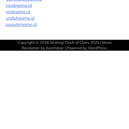
noobgame.id
viralgame.id
unduhgame.id
populergame.id
Copyright © 2026
Strategi Clash of Clans 2025
| News
Revolution by
Ascendoor
| Powered by
WordPress
.