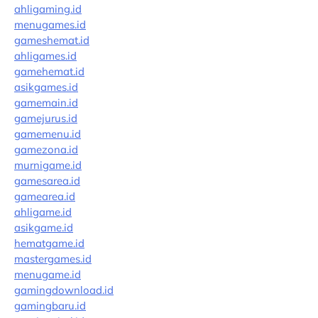
ahligaming.id
menugames.id
gameshemat.id
ahligames.id
gamehemat.id
asikgames.id
gamemain.id
gamejurus.id
gamemenu.id
gamezona.id
murnigame.id
gamesarea.id
gamearea.id
ahligame.id
asikgame.id
hematgame.id
mastergames.id
menugame.id
gamingdownload.id
gamingbaru.id