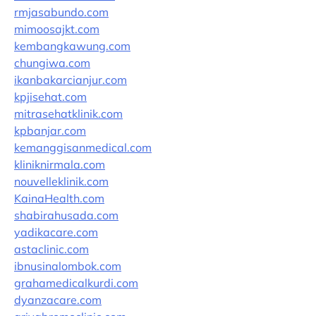
rmjasabundo.com
mimoosajkt.com
kembangkawung.com
chungiwa.com
ikanbakarcianjur.com
kpjisehat.com
mitrasehatklinik.com
kpbanjar.com
kemanggisanmedical.com
kliniknirmala.com
nouvelleklinik.com
KainaHealth.com
shabirahusada.com
yadikacare.com
astaclinic.com
ibnusinalombok.com
grahamedicalkurdi.com
dyanzacare.com