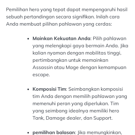
Pemilihan hero yang tepat dapat mempengaruhi hasil
sebuah pertandingan secara signifikan. Inilah cara
Anda membuat pilihan pahlawan yang cerdas:
Mainkan Kekuatan Anda
: Pilih pahlawan
yang melengkapi gaya bermain Anda. Jika
kalian nyaman dengan mobilitas tinggi,
pertimbangkan untuk memainkan
Assassin atau Mage dengan kemampuan
escape.
Komposisi Tim
: Seimbangkan komposisi
tim Anda dengan memilih pahlawan yang
memenuhi peran yang diperlukan. Tim
yang seimbang idealnya memiliki hero
Tank, Damage dealer, dan Support.
pemilihan balasan
: Jika memungkinkan,