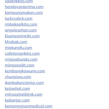
saoenkkito.com
handayaniprima.com
kampungmakan.com
luckycatck.com
rmbakoelkita.com
angelesehan.com
bluejasminejkt.com
Mrobak.com
miekungfu.com
cafetemankita.com
rmjasabundo.com
mimoosajkt.com
kembangkawung.com
chungiwa.com
ikanbakarcianjur.com
kpjisehat.com
mitrasehatklinik.com
kpbanjar.com
kemanggisanmedical.com