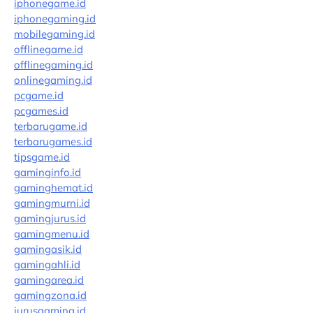
iphonegame.id
iphonegaming.id
mobilegaming.id
offlinegame.id
offlinegaming.id
onlinegaming.id
pcgame.id
pcgames.id
terbarugame.id
terbarugames.id
tipsgame.id
gaminginfo.id
gaminghemat.id
gamingmurni.id
gamingjurus.id
gamingmenu.id
gamingasik.id
gamingahli.id
gamingarea.id
gamingzona.id
jurusgaming.id