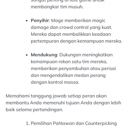
membongkar tim musuh.
Penyihir
: Mage memberikan magic
damage dan crowd control yang kuat.
Mereka dapat membalikkan keadaan
pertempuran dengan kemampuan mereka.
Mendukung
: Dukungan meningkatkan
kemampuan rekan satu tim mereka,
memberikan penyembuhan atau perisai
dan mengendalikan medan perang
dengan kontrol massa.
Memahami tanggung jawab setiap peran akan
membantu Anda memenuhi tujuan Anda dengan lebih
baik selama pertandingan.
Pemilihan Pahlawan dan Counterpicking