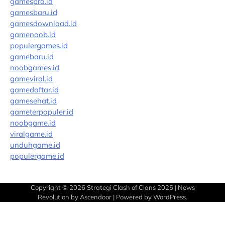
gamespro.id
gamesbaru.id
gamesdownload.id
gamenoob.id
populergames.id
gamebaru.id
noobgames.id
gameviral.id
gamedaftar.id
gamesehat.id
gameterpopuler.id
noobgame.id
viralgame.id
unduhgame.id
populergame.id
Copyright © 2026
Strategi Clash of Clans 2025
| News
Revolution by
Ascendoor
| Powered by
WordPress
.