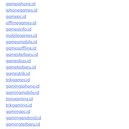
gameiphone.id
iphonegames.id
gamepc.id
offlinegames.id
gamesinfo.id
mobilegames.id
gamesmobile.id
gamesoffline.id
gamesterbaru.id
gamestips.id
gameterbaru.id
gamestrik.id
trikgames.id
gamingiphone.id
gamingmobile.id
tipsgaming.id
trikgaming.id
gamingpc.id
gamingandroid.id
gamingterbaru.id