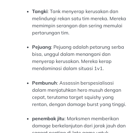
Tangki
: Tank menyerap kerusakan dan
melindungi rekan satu tim mereka. Mereka
memimpin serangan dan sering memulai
pertarungan tim.
Pejuang
: Pejuang adalah petarung serba
bisa, unggul dalam menangani dan
menyerap kerusakan. Mereka kerap
mendominasi dalam situasi 1v1.
Pembunuh
: Assassin berspesialisasi
dalam menjatuhkan hero musuh dengan
cepat, terutama target squishy yang
rentan, dengan damage burst yang tinggi.
penembak jitu
: Marksmen memberikan
damage berkelanjutan dari jarak jauh dan
sangat penting di late game untuk