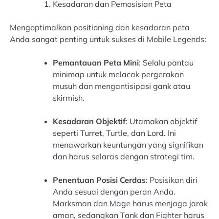
Kesadaran dan Pemosisian Peta
Mengoptimalkan positioning dan kesadaran peta
Anda sangat penting untuk sukses di Mobile Legends:
Pemantauan Peta Mini
: Selalu pantau
minimap untuk melacak pergerakan
musuh dan mengantisipasi gank atau
skirmish.
Kesadaran Objektif
: Utamakan objektif
seperti Turret, Turtle, dan Lord. Ini
menawarkan keuntungan yang signifikan
dan harus selaras dengan strategi tim.
Penentuan Posisi Cerdas
: Posisikan diri
Anda sesuai dengan peran Anda.
Marksman dan Mage harus menjaga jarak
aman, sedangkan Tank dan Fighter harus