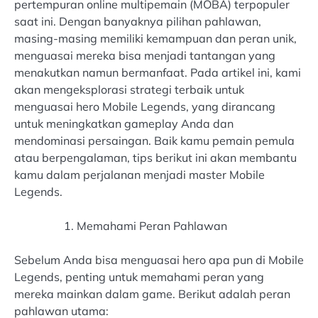
pertempuran online multipemain (MOBA) terpopuler
saat ini. Dengan banyaknya pilihan pahlawan,
masing-masing memiliki kemampuan dan peran unik,
menguasai mereka bisa menjadi tantangan yang
menakutkan namun bermanfaat. Pada artikel ini, kami
akan mengeksplorasi strategi terbaik untuk
menguasai hero Mobile Legends, yang dirancang
untuk meningkatkan gameplay Anda dan
mendominasi persaingan. Baik kamu pemain pemula
atau berpengalaman, tips berikut ini akan membantu
kamu dalam perjalanan menjadi master Mobile
Legends.
Memahami Peran Pahlawan
Sebelum Anda bisa menguasai hero apa pun di Mobile
Legends, penting untuk memahami peran yang
mereka mainkan dalam game. Berikut adalah peran
pahlawan utama: