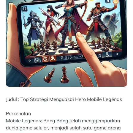
Judul : Top Strategi Menguasai Hero Mobile Legends
Perkenalan
Mobile Legends: Bang Bang telah menggemparkan
dunia game seluler, menjadi salah satu game arena