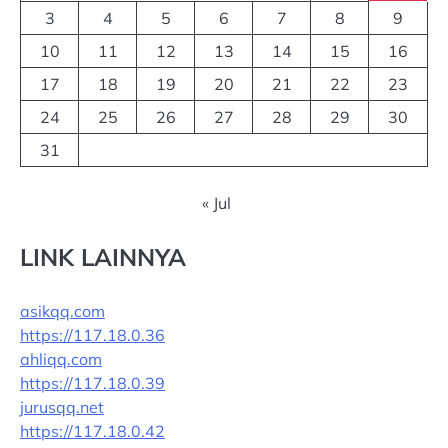
3
4
5
6
7
8
9
10
11
12
13
14
15
16
17
18
19
20
21
22
23
24
25
26
27
28
29
30
31
« Jul
LINK LAINNYA
asikqq.com
https://117.18.0.36
ahliqq.com
https://117.18.0.39
jurusqq.net
https://117.18.0.42