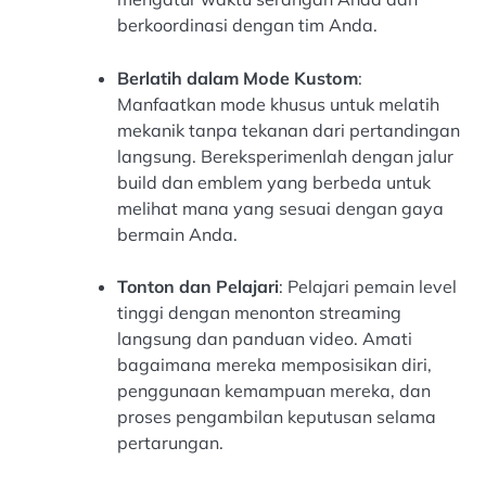
berkoordinasi dengan tim Anda.
Berlatih dalam Mode Kustom
:
Manfaatkan mode khusus untuk melatih
mekanik tanpa tekanan dari pertandingan
langsung. Bereksperimenlah dengan jalur
build dan emblem yang berbeda untuk
melihat mana yang sesuai dengan gaya
bermain Anda.
Tonton dan Pelajari
: Pelajari pemain level
tinggi dengan menonton streaming
langsung dan panduan video. Amati
bagaimana mereka memposisikan diri,
penggunaan kemampuan mereka, dan
proses pengambilan keputusan selama
pertarungan.