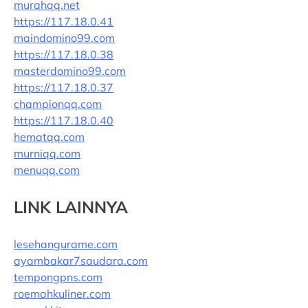
murahqq.net
https://117.18.0.41
maindomino99.com
https://117.18.0.38
masterdomino99.com
https://117.18.0.37
championqq.com
https://117.18.0.40
hematqq.com
murniqq.com
menuqq.com
LINK LAINNYA
lesehangurame.com
ayambakar7saudara.com
tempongpns.com
roemahkuliner.com