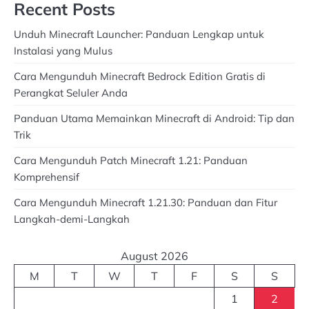
Recent Posts
Unduh Minecraft Launcher: Panduan Lengkap untuk
Instalasi yang Mulus
Cara Mengunduh Minecraft Bedrock Edition Gratis di
Perangkat Seluler Anda
Panduan Utama Memainkan Minecraft di Android: Tip dan
Trik
Cara Mengunduh Patch Minecraft 1.21: Panduan
Komprehensif
Cara Mengunduh Minecraft 1.21.30: Panduan dan Fitur
Langkah-demi-Langkah
August 2026
M
T
W
T
F
S
S
1
2