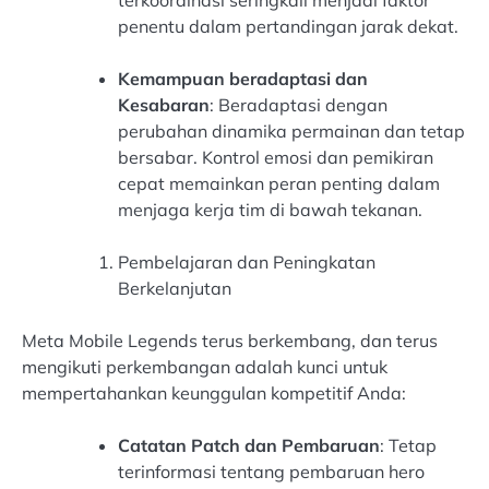
terkoordinasi seringkali menjadi faktor
penentu dalam pertandingan jarak dekat.
Kemampuan beradaptasi dan
Kesabaran
: Beradaptasi dengan
perubahan dinamika permainan dan tetap
bersabar. Kontrol emosi dan pemikiran
cepat memainkan peran penting dalam
menjaga kerja tim di bawah tekanan.
Pembelajaran dan Peningkatan
Berkelanjutan
Meta Mobile Legends terus berkembang, dan terus
mengikuti perkembangan adalah kunci untuk
mempertahankan keunggulan kompetitif Anda:
Catatan Patch dan Pembaruan
: Tetap
terinformasi tentang pembaruan hero