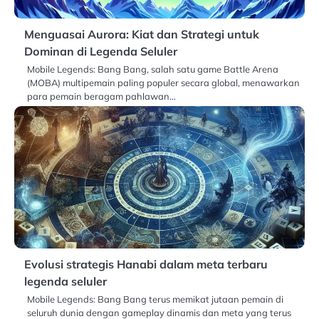
Menguasai Aurora: Kiat dan Strategi untuk
Dominan di Legenda Seluler
Mobile Legends: Bang Bang, salah satu game Battle Arena
(MOBA) multipemain paling populer secara global, menawarkan
para pemain beragam pahlawan…
Evolusi strategis Hanabi dalam meta terbaru
legenda seluler
Mobile Legends: Bang Bang terus memikat jutaan pemain di
seluruh dunia dengan gameplay dinamis dan meta yang terus