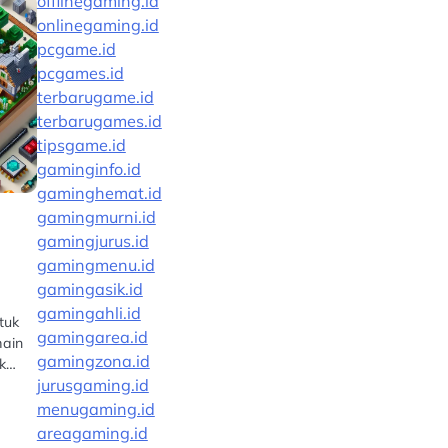
offlinegaming.id
onlinegaming.id
pcgame.id
pcgames.id
terbarugame.id
terbarugames.id
tipsgame.id
gaminginfo.id
gaminghemat.id
gamingmurni.id
gamingjurus.id
gamingmenu.id
gamingasik.id
gamingahli.id
tuk
gamingarea.id
main
gamingzona.id
ik…
jurusgaming.id
menugaming.id
areagaming.id