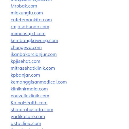
Mrobak.com
miekungfu.com
cafetemankita.com
rmjasabundo.com
mimoosajkt.com
kembangkawung.com
chungiwa.com
ikanbakarcianjur.com
kpjisehat.com
mitrasehatklinik.com
kpbanjar.com
kemanggisanmedical.com
kliniknirmala.com
nouvelleklinik.com
KainaHealth.com
shabirahusada.com
yadikacare.com
astaclinic.com