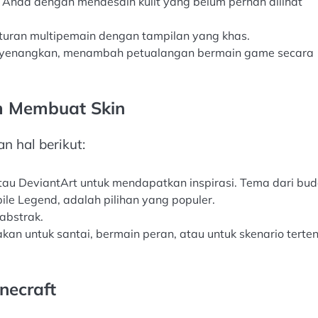
ik Anda dengan mendesain kulit yang belum pernah dilihat
turan multipemain dengan tampilan yang khas.
enyenangkan, menambah petualangan bermain game secara
m Membuat Skin
 hal berikut:
t atau DeviantArt untuk mendapatkan inspirasi. Tema dari bu
bile Legend, adalah pilihan yang populer.
 abstrak.
an untuk santai, bermain peran, atau untuk skenario terte
necraft