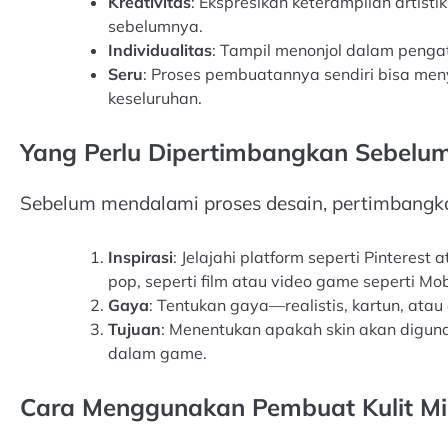
Kreativitas
: Ekspresikan keterampilan artist
sebelumnya.
Individualitas
: Tampil menonjol dalam penga
Seru
: Proses pembuatannya sendiri bisa m
keseluruhan.
Yang Perlu Dipertimbangkan Sebelu
Sebelum mendalami proses desain, pertimbangkan
Inspirasi
: Jelajahi platform seperti Pinteres
pop, seperti film atau video game seperti Mo
Gaya
: Tentukan gaya—realistis, kartun, atau
Tujuan
: Menentukan apakah skin akan digunak
dalam game.
Cara Menggunakan Pembuat Kulit Mi