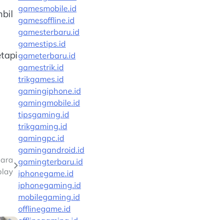
gamesmobile.id
bil
gamesoffline.id
gamesterbaru.id
gamestips.id
tapi
gameterbaru.id
gamestrik.id
trikgames.id
gamingiphone.id
gamingmobile.id
tipsgaming.id
trikgaming.id
gamingpc.id
gamingandroid.id
Cara
gamingterbaru.id
lay
iphonegame.id
iphonegaming.id
mobilegaming.id
offlinegame.id