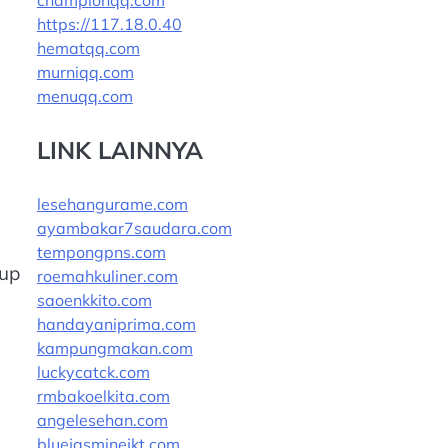
championqq.com
https://117.18.0.40
hematqq.com
murniqq.com
menuqq.com
LINK LAINNYA
lesehangurame.com
ayambakar7saudara.com
tempongpns.com
kup
roemahkuliner.com
saoenkkito.com
handayaniprima.com
kampungmakan.com
luckycatck.com
rmbakoelkita.com
angelesehan.com
bluejasminejkt.com