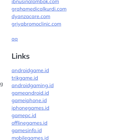
ibnusinalombok.com
grahamedicalkurdi.com
dyanzacare.com
griyabromoclinic.com
qq
Links
androidgame.id
trikgame.id
ng
androidgaming.id
gameandroid.id
gameiphone.id
iphonegames.id
gamepc.id
offlinegames.id
gamesinfo.id
mobilegames.id