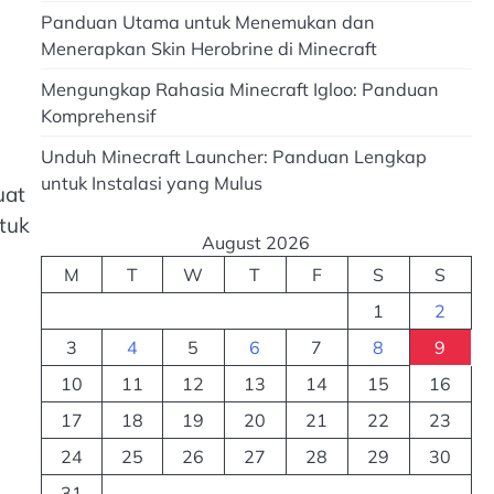
Panduan Utama untuk Menemukan dan
Menerapkan Skin Herobrine di Minecraft
Mengungkap Rahasia Minecraft Igloo: Panduan
Komprehensif
Unduh Minecraft Launcher: Panduan Lengkap
untuk Instalasi yang Mulus
uat
tuk
August 2026
M
T
W
T
F
S
S
1
2
3
4
5
6
7
8
9
10
11
12
13
14
15
16
17
18
19
20
21
22
23
24
25
26
27
28
29
30
31