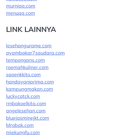
murniqq.com
menuqq.com
LINK LAINNYA
lesehangurame.com
ayambakar7saudara.com
tempongpns.com
roemahkuliner.com
saoenkkito.com
handayaniprima.com
kampungmakan.com
luckycatck.com
rmbakoelkita.com
angelesehan.com
bluejasminejkt.com
Mrobak.com
miekungfu.com