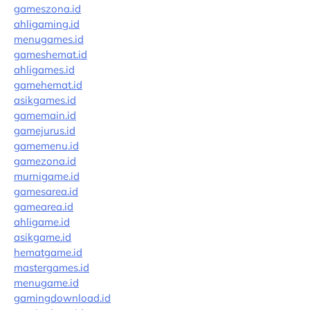
gameszona.id
ahligaming.id
menugames.id
gameshemat.id
ahligames.id
gamehemat.id
asikgames.id
gamemain.id
gamejurus.id
gamemenu.id
gamezona.id
murnigame.id
gamesarea.id
gamearea.id
ahligame.id
asikgame.id
hematgame.id
mastergames.id
menugame.id
gamingdownload.id