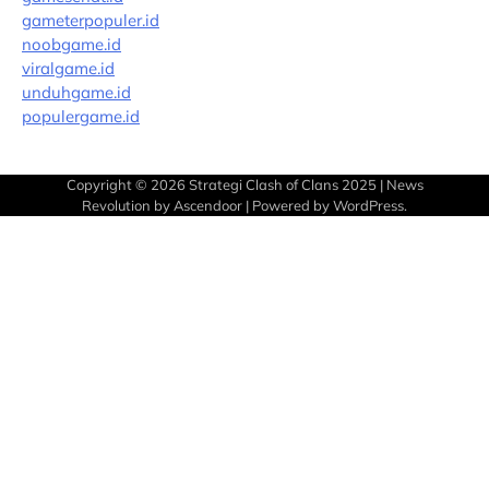
gameterpopuler.id
noobgame.id
viralgame.id
unduhgame.id
populergame.id
Copyright © 2026
Strategi Clash of Clans 2025
| News
Revolution by
Ascendoor
| Powered by
WordPress
.