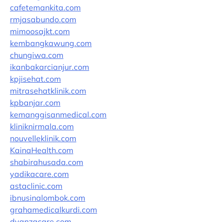
cafetemankita.com
rmjasabundo.com
mimoosajkt.com
kembangkawung.com
chungiwa.com
ikanbakarcianjur.com
kpjisehat.com
mitrasehatklinik.com
kpbanjar.com
kemanggisanmedical.com
kliniknirmala.com
nouvelleklinik.com
KainaHealth.com
shabirahusada.com
yadikacare.com
astaclinic.com
ibnusinalombok.com
grahamedicalkurdi.com
dyanzacare.com