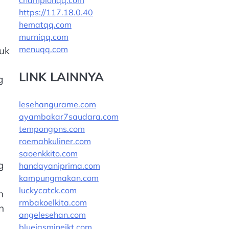
championqq.com
https://117.18.0.40
hematqq.com
murniqq.com
menuqq.com
tuk
LINK LAINNYA
g
lesehangurame.com
ayambakar7saudara.com
tempongpns.com
roemahkuliner.com
saoenkkito.com
g
handayaniprima.com
kampungmakan.com
luckycatck.com
n
rmbakoelkita.com
n
angelesehan.com
bluejasminejkt.com