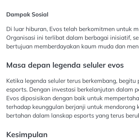
Dampak Sosial
Di luar hiburan, Evos telah berkomitmen untuk 
Organisasi ini terlibat dalam berbagai inisiatif,
bertujuan memberdayakan kaum muda dan mengin
Masa depan legenda seluler evos
Ketika legenda seluler terus berkembang, begitu
esports. Dengan investasi berkelanjutan dalam p
Evos diposisikan dengan baik untuk mempertah
terhadap keunggulan berjanji untuk mendorong k
bertahan dalam lanskap esports yang terus beru
Kesimpulan