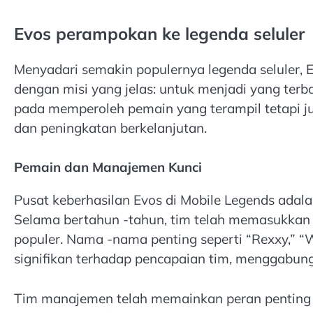
Evos perampokan ke legenda seluler
Menyadari semakin populernya legenda seluler,
dengan misi yang jelas: untuk menjadi yang terba
pada memperoleh pemain yang terampil tetapi 
dan peningkatan berkelanjutan.
Pemain dan Manajemen Kunci
Pusat keberhasilan Evos di Mobile Legends adal
Selama bertahun -tahun, tim telah memasukkan 
populer. Nama -nama penting seperti “Rexxy,” “
signifikan terhadap pencapaian tim, menggabung
Tim manajemen telah memainkan peran penting