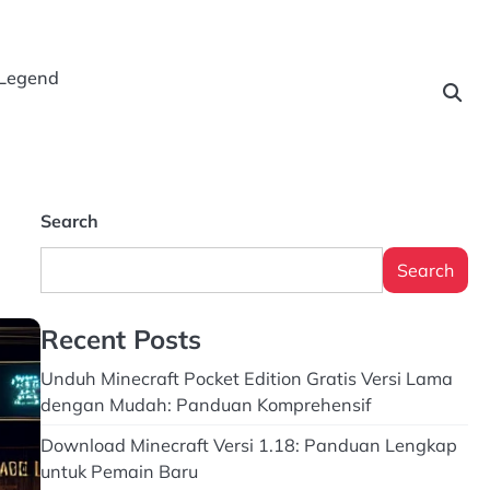
 Legend
Search
Search
Recent Posts
Unduh Minecraft Pocket Edition Gratis Versi Lama
dengan Mudah: Panduan Komprehensif
Download Minecraft Versi 1.18: Panduan Lengkap
untuk Pemain Baru