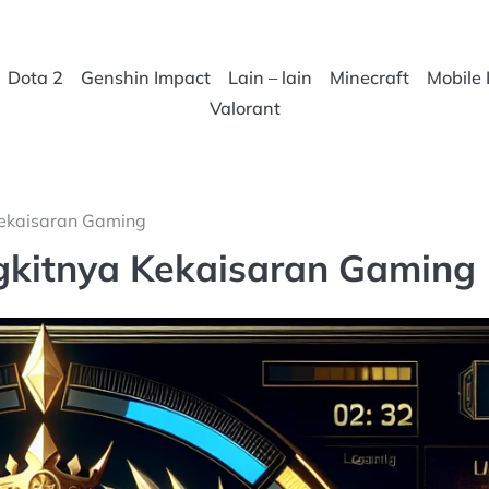
Dota 2
Genshin Impact
Lain – lain
Minecraft
Mobile
Valorant
Kekaisaran Gaming
gkitnya Kekaisaran Gaming