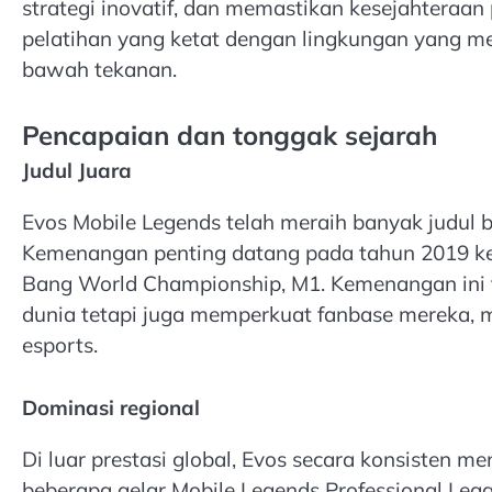
strategi inovatif, dan memastikan kesejahtera
pelatihan yang ketat dengan lingkungan yang 
bawah tekanan.
Pencapaian dan tonggak sejarah
Judul Juara
Evos Mobile Legends telah meraih banyak judul 
Kemenangan penting datang pada tahun 2019 k
Bang World Championship, M1. Kemenangan ini 
dunia tetapi juga memperkuat fanbase mereka, 
esports.
Dominasi regional
Di luar prestasi global, Evos secara konsisten 
beberapa gelar Mobile Legends Professional Le