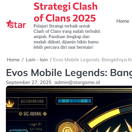
Strategi Clash
Skip
to
of Clans 2025
content
Home
Pelajari Strategi terbaik untuk
Clash of Clans yang sudah terbukti
ampuh. Panduan lengkap dan
mudah diikuti, dijamin bikin kamu
lebih percaya diri saat bermain!
Home
Lain - lain
Evos Mobile Legends: Bangkitnya 
Evos Mobile Legends: Ban
September 27, 2025
admin@stargame.id