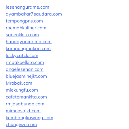
lesehangurame.com
ayambakar7saudara.com
tempongpns.com
roemahkuliner.com
saoenkkito.com
handayaniprima.com
kampungmakan.com
luckycatck.com
rmbakoelkita.com
angelesehan.com
bluejasminejkt.com
Mrobak.com
miekungfu.com
cafetemankita.com
rmjasabundo.com
mimoosajkt.com
kembangkawung.com
chungiwa.com