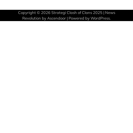
Copyright © 2026
Strategi Clash of Clans 2025
| News
Revolution by
Ascendoor
| Powered by
WordPress
.