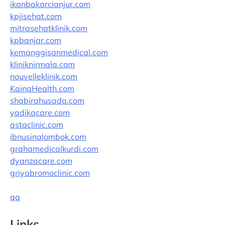
ikanbakarcianjur.com
kpjisehat.com
mitrasehatklinik.com
kpbanjar.com
kemanggisanmedical.com
kliniknirmala.com
nouvelleklinik.com
KainaHealth.com
shabirahusada.com
yadikacare.com
astaclinic.com
ibnusinalombok.com
grahamedicalkurdi.com
dyanzacare.com
griyabromoclinic.com
qq
Links