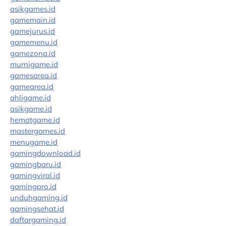
asikgames.id
gamemain.id
gamejurus.id
gamemenu.id
gamezona.id
murnigame.id
gamesarea.id
gamearea.id
ahligame.id
asikgame.id
hematgame.id
mastergames.id
menugame.id
gamingdownload.id
gamingbaru.id
gamingviral.id
gamingpro.id
unduhgaming.id
gamingsehat.id
daftargaming.id