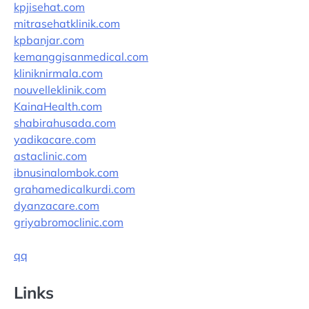
kpjisehat.com
mitrasehatklinik.com
kpbanjar.com
kemanggisanmedical.com
kliniknirmala.com
nouvelleklinik.com
KainaHealth.com
shabirahusada.com
yadikacare.com
astaclinic.com
ibnusinalombok.com
grahamedicalkurdi.com
dyanzacare.com
griyabromoclinic.com
qq
Links