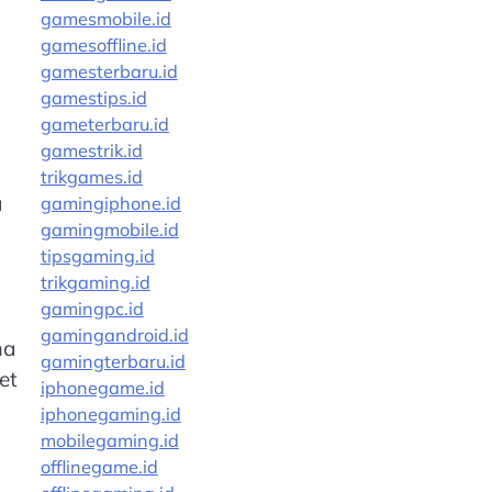
gamesmobile.id
gamesoffline.id
gamesterbaru.id
gamestips.id
gameterbaru.id
gamestrik.id
trikgames.id
a
gamingiphone.id
gamingmobile.id
tipsgaming.id
trikgaming.id
gamingpc.id
gamingandroid.id
ma
gamingterbaru.id
et
iphonegame.id
iphonegaming.id
mobilegaming.id
offlinegame.id