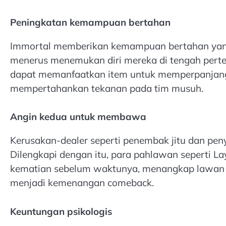
Peningkatan kemampuan bertahan
Immortal memberikan kemampuan bertahan yang 
menerus menemukan diri mereka di tengah pertem
dapat memanfaatkan item untuk memperpanjang
mempertahankan tekanan pada tim musuh.
Angin kedua untuk membawa
Kerusakan-dealer seperti penembak jitu dan peny
Dilengkapi dengan itu, para pahlawan seperti L
kematian sebelum waktunya, menangkap lawan l
menjadi kemenangan comeback.
Keuntungan psikologis