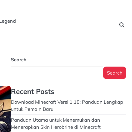
 Legend
Search
Search
Recent Posts
Download Minecraft Versi 1.18: Panduan Lengkap
untuk Pemain Baru
Panduan Utama untuk Menemukan dan
Menerapkan Skin Herobrine di Minecraft