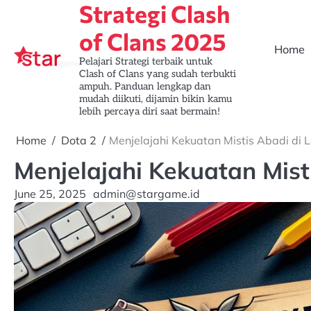
Strategi Clash
Skip
to
of Clans 2025
content
Home
Pelajari Strategi terbaik untuk
Clash of Clans yang sudah terbukti
ampuh. Panduan lengkap dan
mudah diikuti, dijamin bikin kamu
lebih percaya diri saat bermain!
Home
Dota 2
Menjelajahi Kekuatan Mistis Abadi di 
Menjelajahi Kekuatan Mist
June 25, 2025
admin@stargame.id