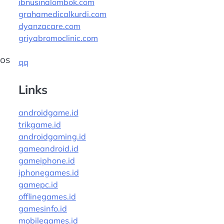
ibnusinalombok.com
grahamedicalkurdi.com
dyanzacare.com
griyabromoclinic.com
los
qq
Links
androidgame.id
trikgame.id
androidgaming.id
gameandroid.id
gameiphone.id
iphonegames.id
gamepc.id
offlinegames.id
gamesinfo.id
mobilegames.id