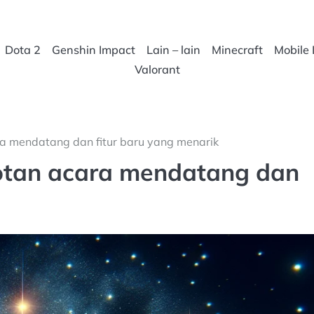
Dota 2
Genshin Impact
Lain – lain
Minecraft
Mobile
Valorant
a mendatang dan fitur baru yang menarik
otan acara mendatang dan