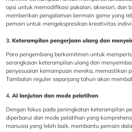
opsi untuk memodifikasi pakaian, aksesori, dan b
memberikan pengalaman bermain game yang lebi
pemain untuk mengekspresikan kreativitas indivi
3.
Keterampilan pengerjaan ulang dan meny
Para pengembang berkomitmen untuk mempertah
serangkaian keterampilan ulang dan menyeimb
penyesuaian kemampuan mereka, memastikan pe
Tambalan reguler sepanjang tahun akan membah
4.
AI lanjutan dan mode pelatihan
Dengan fokus pada peningkatan keterampilan p
diperbarui dan mode pelatihan yang komprehensi
manusia yang lebih baik, membantu pemain dal