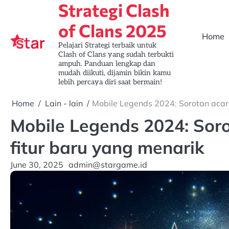
Strategi Clash
Skip
to
of Clans 2025
content
Home
Pelajari Strategi terbaik untuk
Clash of Clans yang sudah terbukti
ampuh. Panduan lengkap dan
mudah diikuti, dijamin bikin kamu
lebih percaya diri saat bermain!
Home
Lain - lain
Mobile Legends 2024: Sorotan acar
Mobile Legends 2024: Sor
fitur baru yang menarik
June 30, 2025
admin@stargame.id