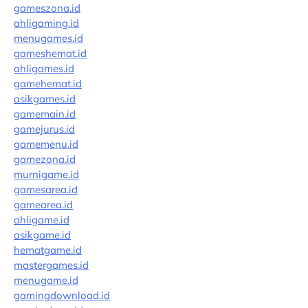
gameszona.id
ahligaming.id
menugames.id
gameshemat.id
ahligames.id
gamehemat.id
asikgames.id
gamemain.id
gamejurus.id
gamemenu.id
gamezona.id
murnigame.id
gamesarea.id
gamearea.id
ahligame.id
asikgame.id
hematgame.id
mastergames.id
menugame.id
gamingdownload.id