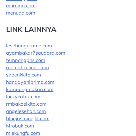
murniqq.com
menuqq.com
LINK LAINNYA
lesehangurame.com
ayambakar7saudara.com
tempongpns.com
roemahkuliner.com
saoenkkito.com
handayaniprima.com
kampungmakan.com
luckycatck.com
rmbakoelkita.com
angelesehan.com
bluejasminejkt.com
Mrobak.com
miekungfu.com