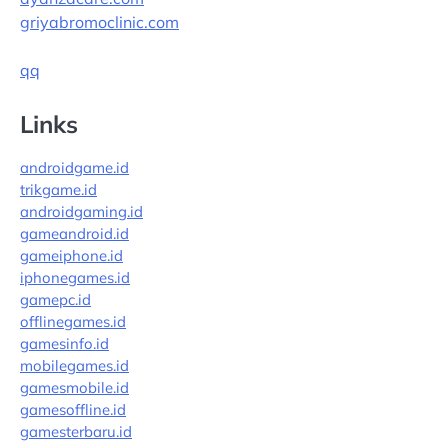
griyabromoclinic.com
qq
Links
androidgame.id
trikgame.id
androidgaming.id
gameandroid.id
gameiphone.id
iphonegames.id
gamepc.id
offlinegames.id
gamesinfo.id
mobilegames.id
gamesmobile.id
gamesoffline.id
gamesterbaru.id