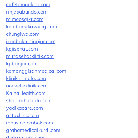
cafetemankita.com
rmjasabundo.com
mimoosajkt.com
kembangkawung.com
chungiwa.com
ikanbakarcianjur.com
kpjisehat.com
mitrasehatklinik.com
kpbanjar.com
kemanggisanmedical.com
kliniknirmala.com
nouvelleklinik.com
KainaHealth.com
shabirahusada.com
yadikacare.com
astaclinic.com
ibnusinalombok.com
grahamedicalkurdi.com
dyanzacare.com