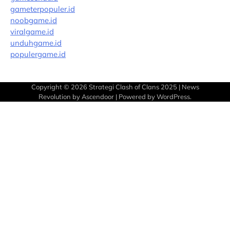
gameterpopuler.id
noobgame.id
viralgame.id
unduhgame.id
populergame.id
Copyright © 2026
Strategi Clash of Clans 2025
| News
Revolution by
Ascendoor
| Powered by
WordPress
.