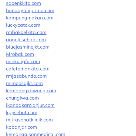
saoenkkito.com
handayaniprima.com
kampungmakan.com
luckycatck.com
rmbakoelkita.com
angelesehan.com
bluejasminejkt.com
Mrobak.com
miekungfu.com
cafetemankita.com
rmjasabundo.com
mimoosajkt.com
kembangkawung.com
chungiwa.com
ikanbakarcianjur.com
kpjisehat.com
mitrasehatklinik.com
kpbanjar.com
kemanggisanmedical.com