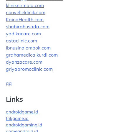
kliniknirmala.com
nouvelleklinik.com
KainaHealth.com
shabirahusada.com
yadikacare.com
astaclinic.com
ibnusinalombok.com
grahamedicalkurdi.com
dyanzacare.com
griyabromoclinic.com
qq
Links
androidgame.id
trikgame.id
androidgaming.id
gameandroid.id