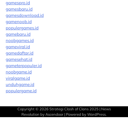
gamespro.id
gamesbaru.id
gamesdownload.id
gamenoob.id
populergames.id
gamebaru.id
noobgames.id
gameviral.id
gamedaftar.id
gamesehat.id
gameterpopuler.id
noobgame.id
viralgame.id
unduhgame.id
populergame.id
Copyright © 2026
Strategi Clash of Clans 2025
| News
Revolution by
Ascendoor
| Powered by
WordPress
.