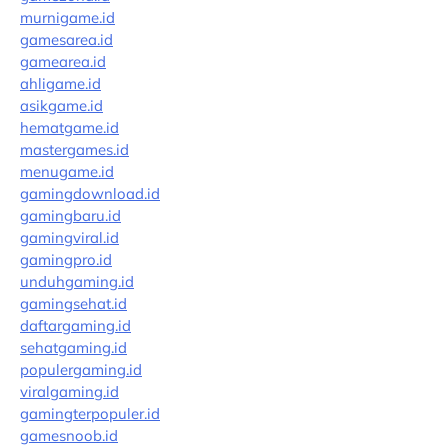
murnigame.id
gamesarea.id
gamearea.id
ahligame.id
asikgame.id
hematgame.id
mastergames.id
menugame.id
gamingdownload.id
gamingbaru.id
gamingviral.id
gamingpro.id
unduhgaming.id
gamingsehat.id
daftargaming.id
sehatgaming.id
populergaming.id
viralgaming.id
gamingterpopuler.id
gamesnoob.id