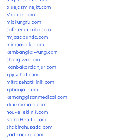
bluejasminejkt.com
Mrobak.com
miekungfu.com
cafetemankita.com
rmjasabundo.com
mimoosajkt.com
kembangkawung.com
chungiwa.com
ikanbakarcianjur.com
kpjisehat.com
mitrasehatklinik.com
kpbanjar.com
kemanggisanmedical.com
kliniknirmala.com
nouvelleklinik.com
KainaHealth.com
shabirahusada.com
yadikacare.com