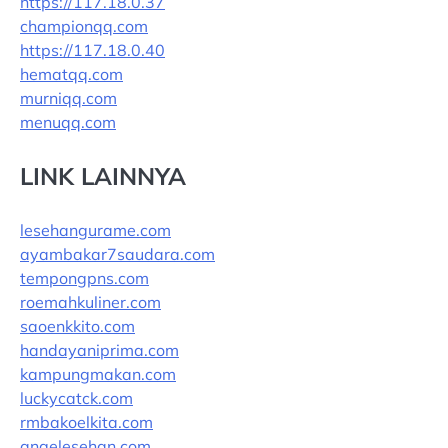
https://117.18.0.37
championqq.com
https://117.18.0.40
hematqq.com
murniqq.com
menuqq.com
LINK LAINNYA
lesehangurame.com
ayambakar7saudara.com
tempongpns.com
roemahkuliner.com
saoenkkito.com
handayaniprima.com
kampungmakan.com
luckycatck.com
rmbakoelkita.com
angelesehan.com