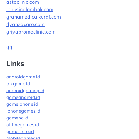
astaclinic.com
ibnusinalombok.com
grahamedicalkurdi.com
dyanzacare.com
griyabromoclinic.com
qq
Links
androidgame.id
trikgame.id
androidgaming.id
gameandroid.id
gameiphone.id
iphonegames.id
gamepc.id
offlinegames.id
gamesinfo.id
mobilegames.id