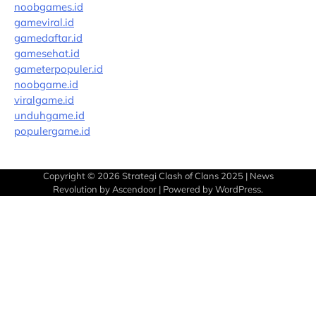
noobgames.id
gameviral.id
gamedaftar.id
gamesehat.id
gameterpopuler.id
noobgame.id
viralgame.id
unduhgame.id
populergame.id
Copyright © 2026
Strategi Clash of Clans 2025
| News
Revolution by
Ascendoor
| Powered by
WordPress
.