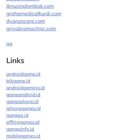
ibnusinalombok.com
grahamedicalkurdi.com
dyanzacare.com
griyabromoclinic.com
qq
Links
androidgame.id
trikgame.id
androidgaming.id
gameandroid.id
gameiphone.id
iphonegames.id
gamepc.id
offlinegames.id
gamesinfo.id
mobilegames.id