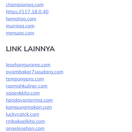
championqq.com
https://117.18.0.40
hematqq.com
murniqq.com
menuqq.com
LINK LAINNYA
lesehangurame.com
ayambakar7saudara.com
tempongpns.com
roemahkuliner.com
saoenkkito.com
handayaniprima.com
kampungmakan.com
luckycatck.com
rmbakoelkita.com
angelesehan.com