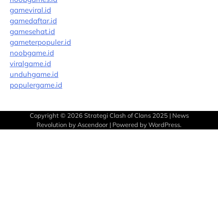
gameviral.id
gamedaftar.id
gamesehat.id
gameterpopuler.id
noobgame.id
viralgame.id
unduhgame.id
populergame.id
Copyright © 2026
Strategi Clash of Clans 2025
| News
Revolution by
Ascendoor
| Powered by
WordPress
.