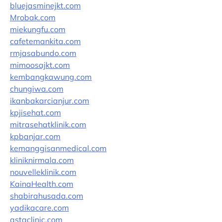
bluejasminejkt.com
Mrobak.com
miekungfu.com
cafetemankita.com
rmjasabundo.com
mimoosajkt.com
kembangkawung.com
chungiwa.com
ikanbakarcianjur.com
kpjisehat.com
mitrasehatklinik.com
kpbanjar.com
kemanggisanmedical.com
kliniknirmala.com
nouvelleklinik.com
KainaHealth.com
shabirahusada.com
yadikacare.com
astaclinic.com