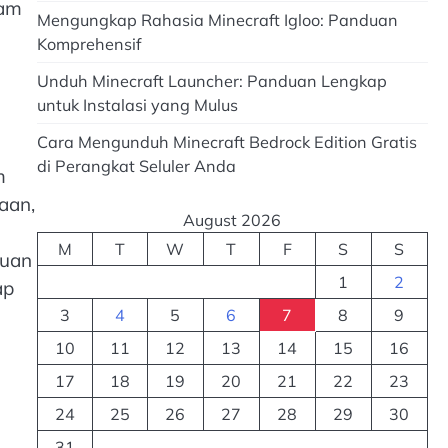
lam
Mengungkap Rahasia Minecraft Igloo: Panduan
Komprehensif
Unduh Minecraft Launcher: Panduan Lengkap
untuk Instalasi yang Mulus
Cara Mengunduh Minecraft Bedrock Edition Gratis
di Perangkat Seluler Anda
m
aan,
August 2026
M
T
W
T
F
S
S
ruan
1
2
ap
3
4
5
6
7
8
9
10
11
12
13
14
15
16
17
18
19
20
21
22
23
24
25
26
27
28
29
30
31