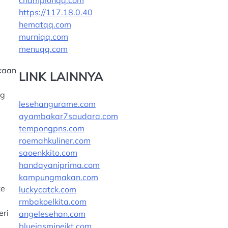
championqq.com
https://117.18.0.40
hematqq.com
murniqq.com
menuqq.com
kaan
LINK LAINNYA
ng
lesehangurame.com
ayambakar7saudara.com
tempongpns.com
roemahkuliner.com
saoenkkito.com
handayaniprima.com
kampungmakan.com
ke
luckycatck.com
rmbakoelkita.com
eri
angelesehan.com
bluejasminejkt.com