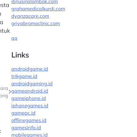
ibnusinalombok.com
esta
grahamedicalkurdi.com
n
dyanzacare.com
ia
griyabromoclinic.com
ntuk
qq
Links
androidgame.id
trikgame.id
androidgaming.id
Cara
gameandroid.id
ang
gameiphone.id
iphonegames.id
gamepc.id
offlinegames.id
gamesinfo.id
:
mobilegames.id