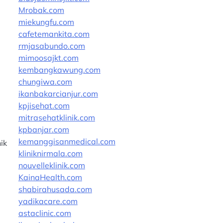
Mrobak.com
miekungfu.com
cafetemankita.com
rmjasabundo.com
mimoosajkt.com
kembangkawung.com
chungiwa.com
ikanbakarcianjur.com
kpjisehat.com
mitrasehatklinik.com
kpbanjar.com
kemanggisanmedical.com
ik
kliniknirmala.com
nouvelleklinik.com
KainaHealth.com
shabirahusada.com
yadikacare.com
astaclinic.com