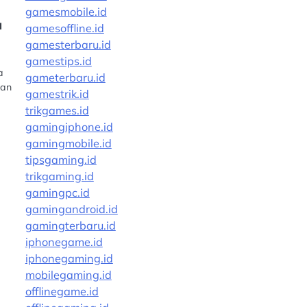
gamesmobile.id
u
gamesoffline.id
gamesterbaru.id
gamestips.id
a
gameterbaru.id
dan
gamestrik.id
trikgames.id
gamingiphone.id
gamingmobile.id
tipsgaming.id
trikgaming.id
gamingpc.id
gamingandroid.id
gamingterbaru.id
iphonegame.id
iphonegaming.id
mobilegaming.id
offlinegame.id