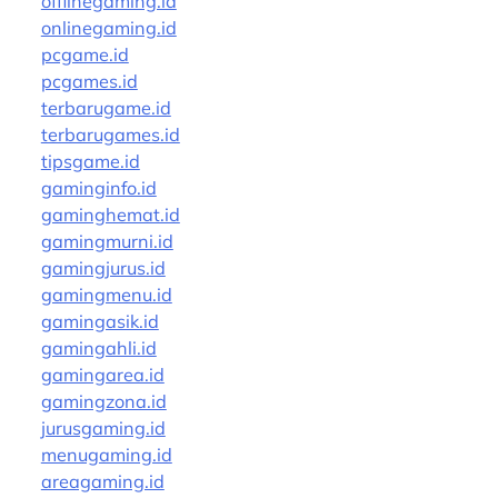
offlinegaming.id
onlinegaming.id
pcgame.id
pcgames.id
terbarugame.id
terbarugames.id
tipsgame.id
gaminginfo.id
gaminghemat.id
gamingmurni.id
gamingjurus.id
gamingmenu.id
gamingasik.id
gamingahli.id
gamingarea.id
gamingzona.id
jurusgaming.id
menugaming.id
areagaming.id