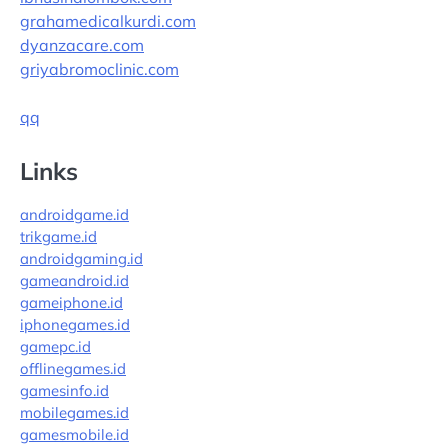
grahamedicalkurdi.com
dyanzacare.com
griyabromoclinic.com
qq
Links
androidgame.id
trikgame.id
androidgaming.id
gameandroid.id
gameiphone.id
iphonegames.id
gamepc.id
offlinegames.id
gamesinfo.id
mobilegames.id
gamesmobile.id