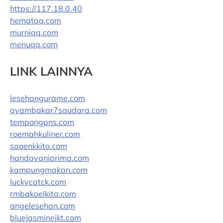
https://117.18.0.40
hematqq.com
murniqq.com
menuqq.com
LINK LAINNYA
lesehangurame.com
ayambakar7saudara.com
tempongpns.com
roemahkuliner.com
saoenkkito.com
handayaniprima.com
kampungmakan.com
luckycatck.com
rmbakoelkita.com
angelesehan.com
bluejasminejkt.com