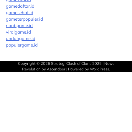
gamedaftar.id
gamesehat.id
gameterpopuler.id
noobgame.id
viralgame.id
unduhgame.id
populergame.id
Copyright © 2026
Strategi Clash of Clans 2025
| News
Revolution by
Ascendoor
| Powered by
WordPress
.