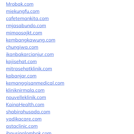
Mrobak.com
miekungfu.com
cafetemankita.com
rmjasabundo.com
mimoosajkt.com
kembangkawung.com
chungiwa.com
ikanbakarcianjur.com
kpjisehat.com
mitrasehatklinik.com
kpbanjar.com
kemanggisanmedical.com
kliniknirmala.com
nouvelleklinik.com
KainaHealth.com
shabirahusada.com
yadikacare.com
astaclinic.com
ibnusinalombok.com