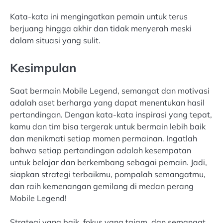
Kata-kata ini mengingatkan pemain untuk terus
berjuang hingga akhir dan tidak menyerah meski
dalam situasi yang sulit.
Kesimpulan
Saat bermain Mobile Legend, semangat dan motivasi
adalah aset berharga yang dapat menentukan hasil
pertandingan. Dengan kata-kata inspirasi yang tepat,
kamu dan tim bisa tergerak untuk bermain lebih baik
dan menikmati setiap momen permainan. Ingatlah
bahwa setiap pertandingan adalah kesempatan
untuk belajar dan berkembang sebagai pemain. Jadi,
siapkan strategi terbaikmu, pompalah semangatmu,
dan raih kemenangan gemilang di medan perang
Mobile Legend!
Strategi yang baik, fokus yang tajam, dan semangat