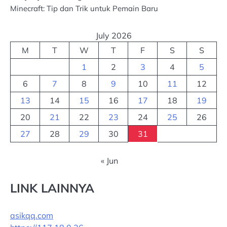
Minecraft: Tip dan Trik untuk Pemain Baru
July 2026
M
T
W
T
F
S
S
1
2
3
4
5
6
7
8
9
10
11
12
13
14
15
16
17
18
19
20
21
22
23
24
25
26
27
28
29
30
31
« Jun
LINK LAINNYA
asikqq.com