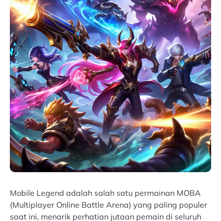
Mobile Legend adalah salah satu permainan MOBA
(Multiplayer Online Battle Arena) yang paling populer
saat ini, menarik perhatian jutaan pemain di seluruh