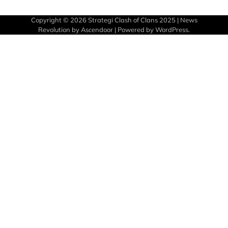
Copyright © 2026
Strategi Clash of Clans 2025
| News
Revolution by
Ascendoor
| Powered by
WordPress
.