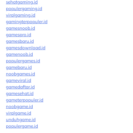
sehatgaming.id
populergaming.id
viralgaming.id
gamingterpopuler.id
gamesnoob.id
gamespro.id
gamesbaru.id
gamesdownload.id
gamenoob.id
populergames.id
gamebaru.id
noobgames.id
gameviral.id
gamedaftar.id
gamesehat.id
gameterpopuler.id
noobgame.id
viralgame.id
unduhgame.id
populergame.id