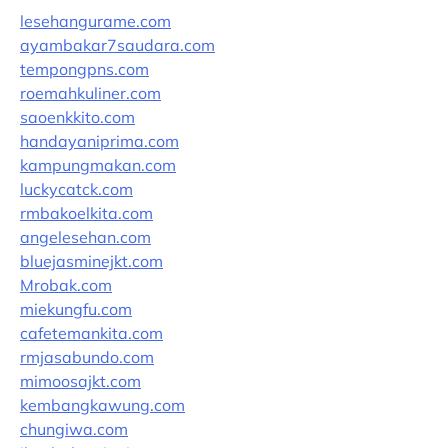
lesehangurame.com
ayambakar7saudara.com
tempongpns.com
roemahkuliner.com
saoenkkito.com
handayaniprima.com
kampungmakan.com
luckycatck.com
rmbakoelkita.com
angelesehan.com
bluejasminejkt.com
Mrobak.com
miekungfu.com
cafetemankita.com
rmjasabundo.com
mimoosajkt.com
kembangkawung.com
chungiwa.com