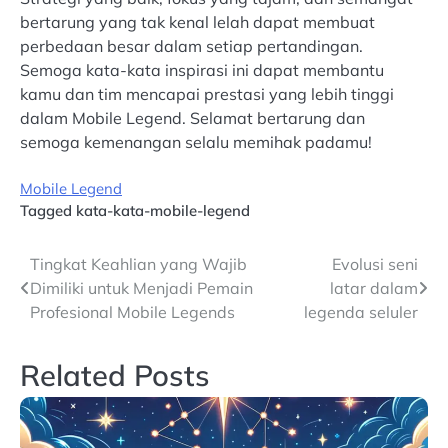
bertarung yang tak kenal lelah dapat membuat
perbedaan besar dalam setiap pertandingan.
Semoga kata-kata inspirasi ini dapat membantu
kamu dan tim mencapai prestasi yang lebih tinggi
dalam Mobile Legend. Selamat bertarung dan
semoga kemenangan selalu memihak padamu!
Mobile Legend
Tagged
kata-kata-mobile-legend
Post
Tingkat Keahlian yang Wajib
Evolusi seni
Dimiliki untuk Menjadi Pemain
latar dalam
navigation
Profesional Mobile Legends
legenda seluler
Related Posts