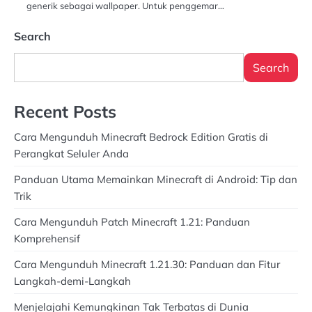
generik sebagai wallpaper. Untuk penggemar…
Search
Search
Recent Posts
Cara Mengunduh Minecraft Bedrock Edition Gratis di
Perangkat Seluler Anda
Panduan Utama Memainkan Minecraft di Android: Tip dan
Trik
Cara Mengunduh Patch Minecraft 1.21: Panduan
Komprehensif
Cara Mengunduh Minecraft 1.21.30: Panduan dan Fitur
Langkah-demi-Langkah
Menjelajahi Kemungkinan Tak Terbatas di Dunia