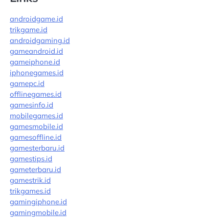
androidgame.id
trikgame.id
androidgaming.id
gameandroid.id
gameiphone.id
iphonegames.id
gamepc.id
offlinegames.id
gamesinfo.id
mobilegames.id
gamesmobile.id
gamesoffline.id
gamesterbaru.id
gamestips.id
gameterbaru.id
gamestrik.id
trikgames.id
gamingiphone.id
gamingmobile.id