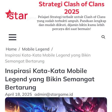
Strategi Clash of Clans
Skip
to
2025
content
Pelajari Strategi terbaik untuk Clash of Clans
yang sudah terbukti ampuh. Panduan lengkap
dan mudah diikuti, dijamin bikin kamu lebih
percaya diri saat bermain!
Home
Mobile Legend
Inspirasi Kata-Kata Mobile Legend yang Bikin
Semangat Bertarung
Inspirasi Kata-Kata Mobile
Legend yang Bikin Semangat
Bertarung
April 18, 2025
admin@stargame.id