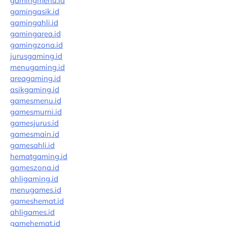
gamingmenu.id
gamingasik.id
gamingahli.id
gamingarea.id
gamingzona.id
jurusgaming.id
menugaming.id
areagaming.id
asikgaming.id
gamesmenu.id
gamesmurni.id
gamesjurus.id
gamesmain.id
gamesahli.id
hematgaming.id
gameszona.id
ahligaming.id
menugames.id
gameshemat.id
ahligames.id
gamehemat.id