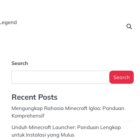
 Legend
Search
Search
Recent Posts
Mengungkap Rahasia Minecraft Igloo: Panduan
Komprehensif
Unduh Minecraft Launcher: Panduan Lengkap
untuk Instalasi yang Mulus