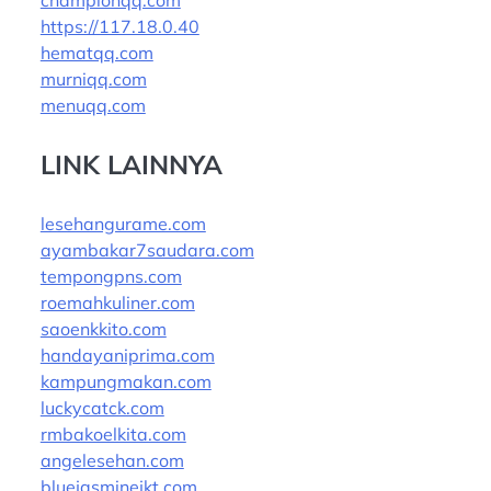
championqq.com
https://117.18.0.40
hematqq.com
murniqq.com
menuqq.com
LINK LAINNYA
lesehangurame.com
ayambakar7saudara.com
tempongpns.com
roemahkuliner.com
saoenkkito.com
handayaniprima.com
kampungmakan.com
luckycatck.com
rmbakoelkita.com
angelesehan.com
bluejasminejkt.com