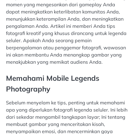
momen yang mengesankan dari gameplay Anda
dapat meningkatkan keterlibatan komunitas Anda,
menunjukkan keterampilan Anda, dan meningkatkan
pengalaman Anda. Artikel ini memberi Anda tips
fotografi kreatif yang khusus dirancang untuk legenda
seluler. Apakah Anda seorang pemain
berpengalaman atau penggemar fotografi, wawasan
ini akan membantu Anda menangkap gambar yang
menakjubkan yang memikat audiens Anda.
Memahami Mobile Legends
Photography
Sebelum menyelam ke tips, penting untuk memahami
apa yang diperlukan fotografi legenda seluler. Ini lebih
dari sekedar mengambil tangkapan layar; Ini tentang
membuat gambar yang menceritakan kisah,
menyampaikan emosi, dan mencerminkan gaya