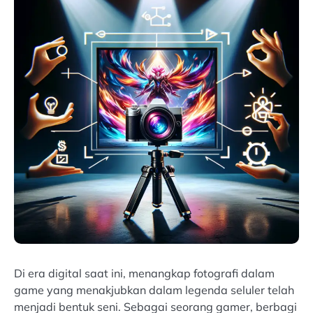
Di era digital saat ini, menangkap fotografi dalam
game yang menakjubkan dalam legenda seluler telah
menjadi bentuk seni. Sebagai seorang gamer, berbagi