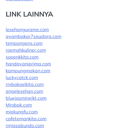
LINK LAINNYA
lesehangurame.com
ayambakar7saudara.com
tempongpns.com
roemahkuliner.com
saoenkkito.com
handayaniprima.com
kampungmakan.com
luckycatck.com
rmbakoelkita.com
angelesehan.com
bluejasminejkt.com
Mrobak.com
miekungfu.com
cafetemankita.com
rmjasabundo.com