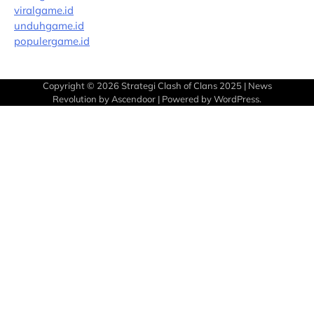
viralgame.id
unduhgame.id
populergame.id
Copyright © 2026
Strategi Clash of Clans 2025
| News
Revolution by
Ascendoor
| Powered by
WordPress
.