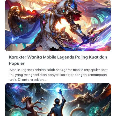
Karakter Wanita Mobile Legends Paling Kuat dan
Populer
Mobile Legends adalah salah satu game mobile terpopuler saat
ini, yang menghadirkan banyak karakter dengan kemampuan
unik. Di antara sekian…