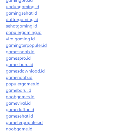
gamingpro.id
unduhgaming.id
gamingsehat.id
daftargaming.id
sehatgaming.id
populergaming.id
viralgaming.id
gamingterpopuler.id
gamesnoob.id
gamespro.id
gamesbaru.id
gamesdownload.id
gamenoob.id
populergames.id
gamebaru.id
noobgames.id
gameviral.id
gamedaftar.id
gamesehat.id
gameterpopuler.id
noobgame.id