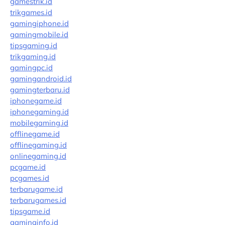
gamestrik.id
trikgames.id
gamingiphone.id
gamingmobile.id
tipsgaming.id
trikgaming.id
gamingpc.id
gamingandroid.id
gamingterbaru.id
iphonegame.id
iphonegaming.id
mobilegaming.id
offlinegame.id
offlinegaming.id
onlinegaming.id
pcgame.id
pcgames.id
terbarugame.id
terbarugames.id
tipsgame.id
gaminginfo.id