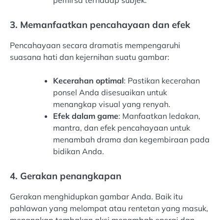
pemirsa terhadap subjek.
3. Memanfaatkan pencahayaan dan efek
Pencahayaan secara dramatis mempengaruhi
suasana hati dan kejernihan suatu gambar:
Kecerahan optimal
: Pastikan kecerahan
ponsel Anda disesuaikan untuk
menangkap visual yang renyah.
Efek dalam game
: Manfaatkan ledakan,
mantra, dan efek pencahayaan untuk
menambah drama dan kegembiraan pada
bidikan Anda.
4. Gerakan penangkapan
Gerakan menghidupkan gambar Anda. Baik itu
pahlawan yang melompat atau rentetan yang masuk,