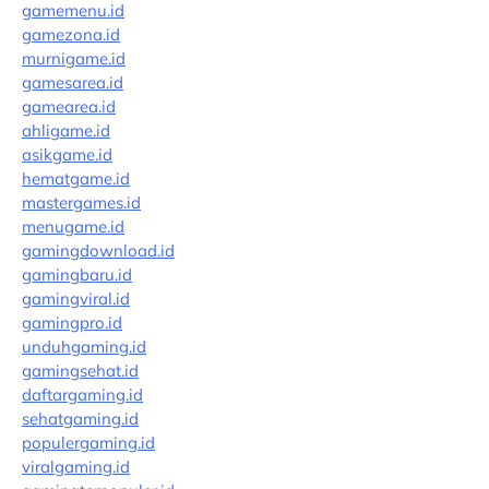
gamemenu.id
gamezona.id
murnigame.id
gamesarea.id
gamearea.id
ahligame.id
asikgame.id
hematgame.id
mastergames.id
menugame.id
gamingdownload.id
gamingbaru.id
gamingviral.id
gamingpro.id
unduhgaming.id
gamingsehat.id
daftargaming.id
sehatgaming.id
populergaming.id
viralgaming.id