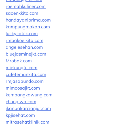
roemahkuliner.com
saoenkkito.com
handayaniprima.com
kampungmakan.com
luckycatck.com
rmbakoelkita.com
angelesehan.com
bluejasminejkt.com
Mrobak.com
miekungfu.com
cafetemankita.com
rmjasabundo.com
mimoosajkt.com
kembangkawung.com
chungiwa.com
ikanbakarcianjur.com
kpjisehat.com
mitrasehatklinik.com