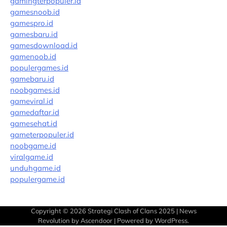
gamingterpopuler.id
gamesnoob.id
gamespro.id
gamesbaru.id
gamesdownload.id
gamenoob.id
populergames.id
gamebaru.id
noobgames.id
gameviral.id
gamedaftar.id
gamesehat.id
gameterpopuler.id
noobgame.id
viralgame.id
unduhgame.id
populergame.id
Copyright © 2026
Strategi Clash of Clans 2025
| News
Revolution by
Ascendoor
| Powered by
WordPress
.