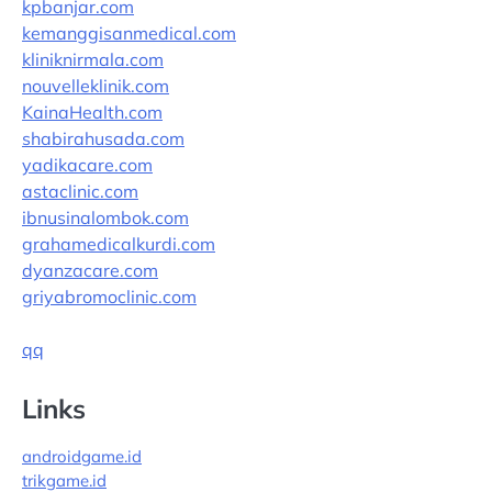
kpbanjar.com
kemanggisanmedical.com
kliniknirmala.com
nouvelleklinik.com
KainaHealth.com
shabirahusada.com
yadikacare.com
astaclinic.com
ibnusinalombok.com
grahamedicalkurdi.com
dyanzacare.com
griyabromoclinic.com
qq
Links
androidgame.id
trikgame.id