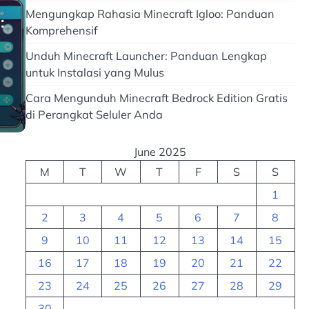
Mengungkap Rahasia Minecraft Igloo: Panduan
:
Komprehensif
Unduh Minecraft Launcher: Panduan Lengkap
untuk Instalasi yang Mulus
Cara Mengunduh Minecraft Bedrock Edition Gratis
di Perangkat Seluler Anda
June 2025
M
T
W
T
F
S
S
1
2
3
4
5
6
7
8
9
10
11
12
13
14
15
16
17
18
19
20
21
22
23
24
25
26
27
28
29
30