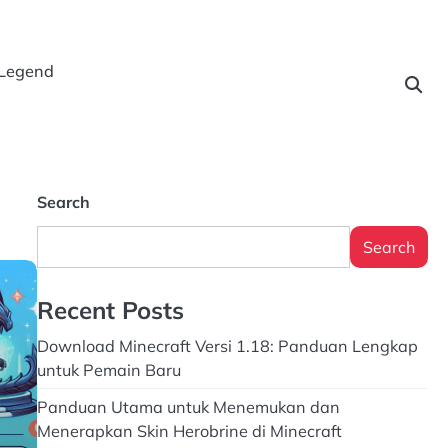
 Legend
Search
Search
Recent Posts
Download Minecraft Versi 1.18: Panduan Lengkap
untuk Pemain Baru
Panduan Utama untuk Menemukan dan
Menerapkan Skin Herobrine di Minecraft