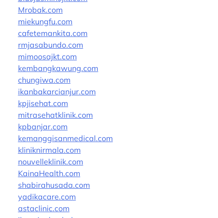
Mrobak.com
miekungfu.com
cafetemankita.com
rmjasabundo.com
mimoosajkt.com
kembangkawung.com
chungiwa.com
ikanbakarcianjur.com
kpjisehat.com
mitrasehatklinik.com
kpbanjar.com
kemanggisanmedical.com
kliniknirmala.com
nouvelleklinik.com
KainaHealth.com
shabirahusada.com
yadikacare.com
astaclinic.com