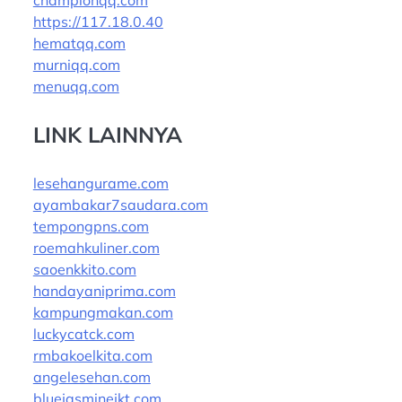
championqq.com
https://117.18.0.40
hematqq.com
murniqq.com
menuqq.com
LINK LAINNYA
lesehangurame.com
ayambakar7saudara.com
tempongpns.com
roemahkuliner.com
saoenkkito.com
handayaniprima.com
kampungmakan.com
luckycatck.com
rmbakoelkita.com
angelesehan.com
bluejasminejkt.com