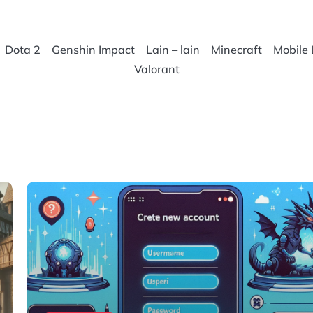
Dota 2
Genshin Impact
Lain – lain
Minecraft
Mobile
Valorant