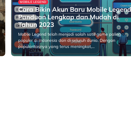
MOBILE LEGEND
Cara Bikin Akun Baru Mobile Legend
Panduan Lengkap dan Mudah di
Tahun 2023
Mobile Legend telah menjadi salah satu game paling
populer di Indonesia dan di seluruh dunia. Dengan
popularitasnya yang terus meningkat,…
June 10, 2025