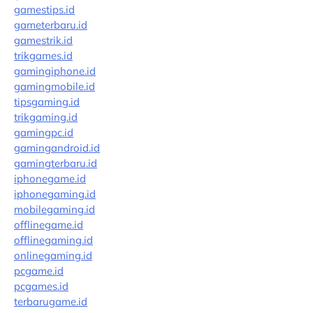
gamestips.id
gameterbaru.id
gamestrik.id
trikgames.id
gamingiphone.id
gamingmobile.id
tipsgaming.id
trikgaming.id
gamingpc.id
gamingandroid.id
gamingterbaru.id
iphonegame.id
iphonegaming.id
mobilegaming.id
offlinegame.id
offlinegaming.id
onlinegaming.id
pcgame.id
pcgames.id
terbarugame.id