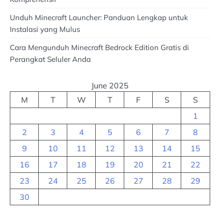
Unduh Minecraft Launcher: Panduan Lengkap untuk
Instalasi yang Mulus
Cara Mengunduh Minecraft Bedrock Edition Gratis di
Perangkat Seluler Anda
June 2025
M
T
W
T
F
S
S
1
2
3
4
5
6
7
8
9
10
11
12
13
14
15
16
17
18
19
20
21
22
23
24
25
26
27
28
29
30