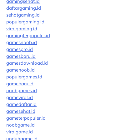
gamingsehat.id
daftargaming.id
sehatgaming.id
populergaming.id
viralgaming.id
gamingterpopuler.id
gamesnoob.id
gamespro.id
gamesbaru.id
gamesdownload.id
gamenoob.id
populergames.id
gamebaru.id
noobgames.id
gameviral.id
gamedaftar.id
gamesehat.id
gameterpopuler.id
noobgame.id
viralgame.id
unduhgame.id