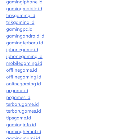
gamingiphone.id
gamingmobile.id
tipsgaming.id
trikgaming.id
gamingpc.id
gamingandroid.id
gamingterbaru.id
iphonegame.id
iphonegaming.id
mobilegaming.id
offlinegame.id
offlinegaming.id
onlinegaming.id
pcgame.id
pcgames.id
terbarugame.id
terbarugames.id
tipsgame.id
gaminginfo.id
gaminghemat.id
gamingmurni.id