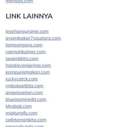
menuqq.com
LINK LAINNYA
lesehangurame.com
ayambakar7saudara.com
tempongpns.com
roemahkuliner.com
saoenkkito.com
handayaniprima.com
kampungmakan.com
luckycatck.com
rmbakoelkita.com
angelesehan.com
bluejasminejkt.com
Mrobak.com
miekungfu.com
cafetemankita.com
rmjasabundo.com