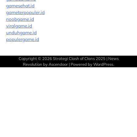
gamesehat.id
gameterpopuler.id
noobgame.id
viralgame.id
unduhgame.id
populergame.id
Copyright © 2026
Strategi Clash of Clans 2025
| News
Revolution by
Ascendoor
| Powered by
WordPress
.