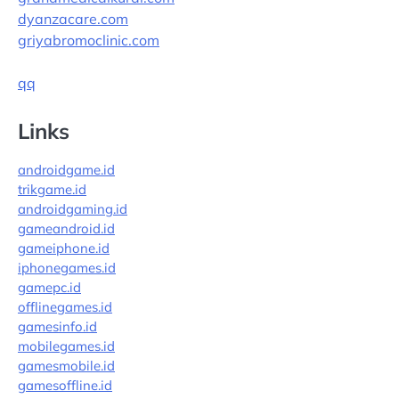
dyanzacare.com
griyabromoclinic.com
qq
Links
androidgame.id
trikgame.id
androidgaming.id
gameandroid.id
gameiphone.id
iphonegames.id
gamepc.id
offlinegames.id
gamesinfo.id
mobilegames.id
gamesmobile.id
gamesoffline.id