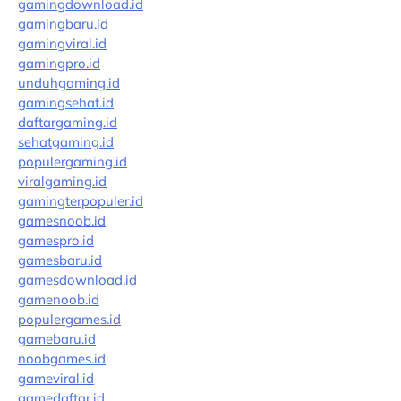
gamingdownload.id
gamingbaru.id
gamingviral.id
gamingpro.id
unduhgaming.id
gamingsehat.id
daftargaming.id
sehatgaming.id
populergaming.id
viralgaming.id
gamingterpopuler.id
gamesnoob.id
gamespro.id
gamesbaru.id
gamesdownload.id
gamenoob.id
populergames.id
gamebaru.id
noobgames.id
gameviral.id
gamedaftar.id