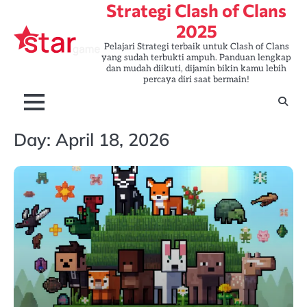
Strategi Clash of Clans
Skip
to
2025
content
Pelajari Strategi terbaik untuk Clash of Clans
yang sudah terbukti ampuh. Panduan lengkap
dan mudah diikuti, dijamin bikin kamu lebih
percaya diri saat bermain!
Day:
April 18, 2026