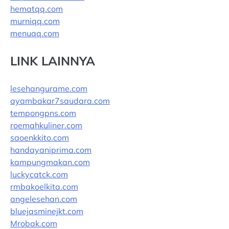
hematqq.com
murniqq.com
menuqq.com
LINK LAINNYA
lesehangurame.com
ayambakar7saudara.com
tempongpns.com
roemahkuliner.com
saoenkkito.com
handayaniprima.com
kampungmakan.com
luckycatck.com
rmbakoelkita.com
angelesehan.com
bluejasminejkt.com
Mrobak.com