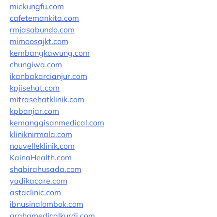
miekungfu.com
cafetemankita.com
rmjasabundo.com
mimoosajkt.com
kembangkawung.com
chungiwa.com
ikanbakarcianjur.com
kpjisehat.com
mitrasehatklinik.com
kpbanjar.com
kemanggisanmedical.com
kliniknirmala.com
nouvelleklinik.com
KainaHealth.com
shabirahusada.com
yadikacare.com
astaclinic.com
ibnusinalombok.com
grahamedicalkurdi.com