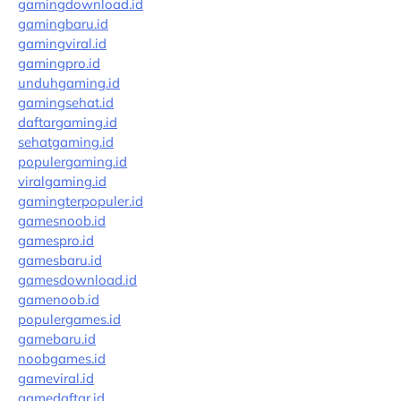
gamingdownload.id
gamingbaru.id
gamingviral.id
gamingpro.id
unduhgaming.id
gamingsehat.id
daftargaming.id
sehatgaming.id
populergaming.id
viralgaming.id
gamingterpopuler.id
gamesnoob.id
gamespro.id
gamesbaru.id
gamesdownload.id
gamenoob.id
populergames.id
gamebaru.id
noobgames.id
gameviral.id
gamedaftar.id