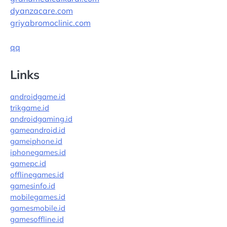
dyanzacare.com
griyabromoclinic.com
qq
Links
androidgame.id
trikgame.id
androidgaming.id
gameandroid.id
gameiphone.id
iphonegames.id
gamepc.id
offlinegames.id
gamesinfo.id
mobilegames.id
gamesmobile.id
gamesoffline.id