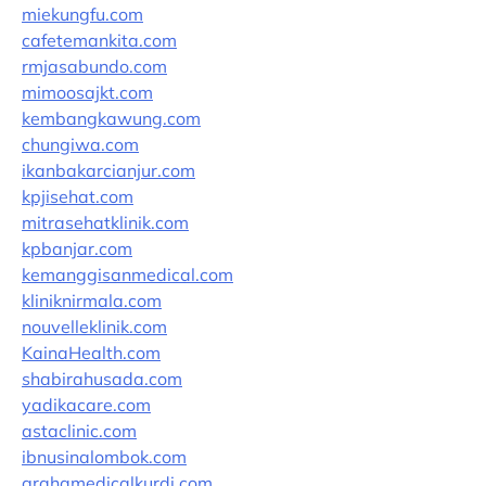
miekungfu.com
cafetemankita.com
rmjasabundo.com
mimoosajkt.com
kembangkawung.com
chungiwa.com
ikanbakarcianjur.com
kpjisehat.com
mitrasehatklinik.com
kpbanjar.com
kemanggisanmedical.com
kliniknirmala.com
nouvelleklinik.com
KainaHealth.com
shabirahusada.com
yadikacare.com
astaclinic.com
ibnusinalombok.com
grahamedicalkurdi.com