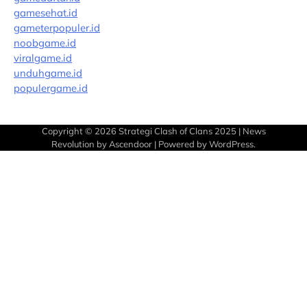
gamesehat.id
gameterpopuler.id
noobgame.id
viralgame.id
unduhgame.id
populergame.id
Copyright © 2026
Strategi Clash of Clans 2025
| News
Revolution by
Ascendoor
| Powered by
WordPress
.