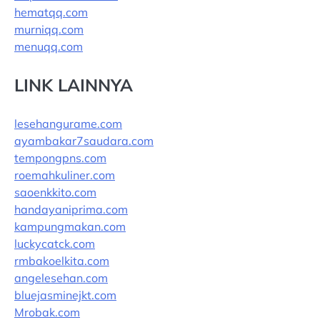
hematqq.com
murniqq.com
menuqq.com
LINK LAINNYA
lesehangurame.com
ayambakar7saudara.com
tempongpns.com
roemahkuliner.com
saoenkkito.com
handayaniprima.com
kampungmakan.com
luckycatck.com
rmbakoelkita.com
angelesehan.com
bluejasminejkt.com
Mrobak.com