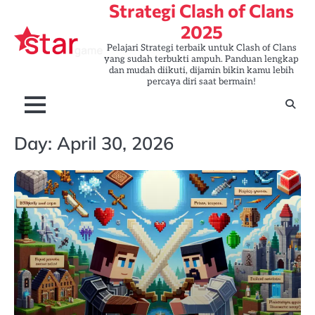
Strategi Clash of Clans
Skip
to
2025
content
Pelajari Strategi terbaik untuk Clash of Clans
yang sudah terbukti ampuh. Panduan lengkap
dan mudah diikuti, dijamin bikin kamu lebih
percaya diri saat bermain!
Day:
April 30, 2026