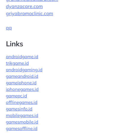
dyanzacare.com
griyabromoclinic.com
qq
Links
androidgame.id
trikgame.id
androidgaming.id
gameandroid.id
gameiphone.id
iphonegames.id
gamepc.id
offlinegames.id
gamesinfo.id
mobilegames.id
gamesmobile.id
gamesoffline.id