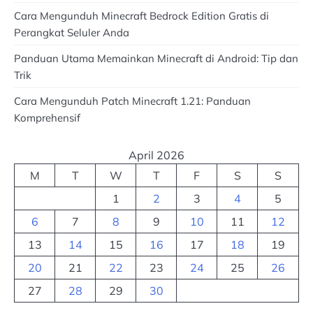
Cara Mengunduh Minecraft Bedrock Edition Gratis di
Perangkat Seluler Anda
Panduan Utama Memainkan Minecraft di Android: Tip dan
Trik
Cara Mengunduh Patch Minecraft 1.21: Panduan
Komprehensif
April 2026
M
T
W
T
F
S
S
1
2
3
4
5
6
7
8
9
10
11
12
13
14
15
16
17
18
19
20
21
22
23
24
25
26
27
28
29
30