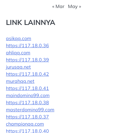
« Mar
May »
LINK LAINNYA
asikqq.com
https://117.18.0.36
ahliqq.com
https://117.18.0.39
jurusqq.net
https://117.18.0.42
murahqq.net
https://117.18.0.41
maindomino99.com
https://117.18.0.38
masterdomino99.com
https://117.18.0.37
championqq.com
https://117.18.0.40