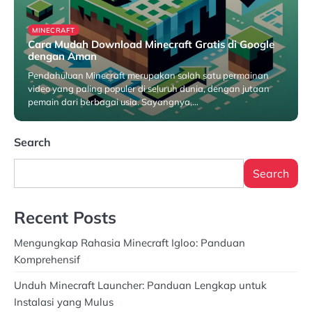
MINECRAFT
Cara Mudah Download Minecraft Gratis di Google
dengan Aman
Pendahuluan Minecraft merupakan salah satu permainan
video yang paling populer di seluruh dunia, dengan jutaan
pemain dari berbagai usia. Sayangnya,…
April 20, 2026
Search
Search
Recent Posts
Mengungkap Rahasia Minecraft Igloo: Panduan
Komprehensif
Unduh Minecraft Launcher: Panduan Lengkap untuk
Instalasi yang Mulus