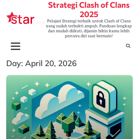
Strategi Clash of Clans
Skip
to
2025
content
Pelajari Strategi terbaik untuk Clash of Clans
yang sudah terbukti ampuh. Panduan lengkap
dan mudah diikuti, dijamin bikin kamu lebih
percaya diri saat bermain!
Day:
April 20, 2026