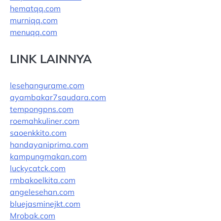
hematqq.com
murniqq.com
menuqq.com
LINK LAINNYA
lesehangurame.com
ayambakar7saudara.com
tempongpns.com
roemahkuliner.com
saoenkkito.com
handayaniprima.com
kampungmakan.com
luckycatck.com
rmbakoelkita.com
angelesehan.com
bluejasminejkt.com
Mrobak.com