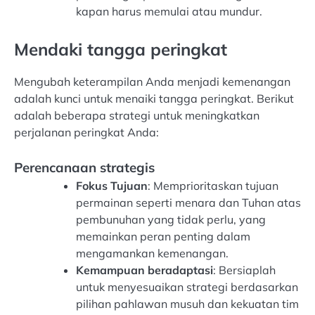
kapan harus memulai atau mundur.
Mendaki tangga peringkat
Mengubah keterampilan Anda menjadi kemenangan
adalah kunci untuk menaiki tangga peringkat. Berikut
adalah beberapa strategi untuk meningkatkan
perjalanan peringkat Anda:
Perencanaan strategis
Fokus Tujuan
: Memprioritaskan tujuan
permainan seperti menara dan Tuhan atas
pembunuhan yang tidak perlu, yang
memainkan peran penting dalam
mengamankan kemenangan.
Kemampuan beradaptasi
: Bersiaplah
untuk menyesuaikan strategi berdasarkan
pilihan pahlawan musuh dan kekuatan tim