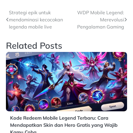
Post
Strategi epik untuk
WDP Mobile Legend:
mendominasi kecocokan
Merevolusi
navigation
legenda mobile live
Pengalaman Gaming
Related Posts
Kode Redeem Mobile Legend Terbaru: Cara
Mendapatkan Skin dan Hero Gratis yang Wajib
Kamu Coba