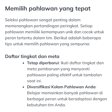
Memilih pahlawan yang tepat
Seleksi pahlawan sangat penting dalam
memenangkan pertandingan peringkat. Setiap
pahlawan memiliki kemampuan unik dan cocok untuk
peran tertentu dalam tim. Berikut adalah beberapa
tips untuk memilih pahlawan yang sempurna:
Daftar tingkat dan meta
Tetap diperbarui
: Ikuti daftar tingkat dan
meta pembaruan yang menyoroti
pahlawan paling efektif untuk tambalan
saat ini.
Diversifikasi Kolam Pahlawan Anda
:
Belajar memainkan banyak pahlawan di
berbagai peran untuk beradaptasi dengan
kebutuhan tim Anda.