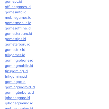
gamepc.id
offlinegames.id
gamesinfo.id
mobilegames.id
gamesmobile.id
gamesoffline.id
gamesterbaru.id
gamestips.id
gameterbaru.id
gamestrik.id
trikgames.id
gamingiphone.id
gamingmobile.id
tipsgaming.id
trikgaming.id
gamingpc.id
gamingandroid.id
gamingterbaru.id
iphonegame.id
iphonegaming.id
mobilegaming.id