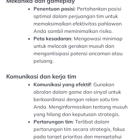
Mekanika dan gameplay
Penentuan posisi
: Pertahankan posisi
optimal dalam perjuangan tim untuk
memaksimalkan efektivitas pahlawan
Anda sambil meminimalkan risiko.
Peta kesadaran
: Mengawasi minimap
untuk melacak gerakan musuh dan
mengantisipasi potensi ancaman atau
peluang.
Komunikasi dan kerja tim
Komunikasi yang efektif
: Gunakan
obrolan dalam game dan sinyal untuk
berkoordinasi dengan rekan satu tim
Anda. Menginformasikan tentang musuh
yang hilang dan keputusan strategis.
Pertarungan tim
: Terlibat dalam
pertarungan tim secara strategis, fokus
pada target prioritas dan mengetahui