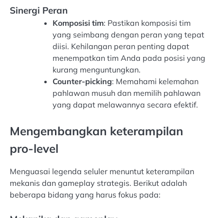
Sinergi Peran
Komposisi tim
: Pastikan komposisi tim
yang seimbang dengan peran yang tepat
diisi. Kehilangan peran penting dapat
menempatkan tim Anda pada posisi yang
kurang menguntungkan.
Counter-picking
: Memahami kelemahan
pahlawan musuh dan memilih pahlawan
yang dapat melawannya secara efektif.
Mengembangkan keterampilan
pro-level
Menguasai legenda seluler menuntut keterampilan
mekanis dan gameplay strategis. Berikut adalah
beberapa bidang yang harus fokus pada: