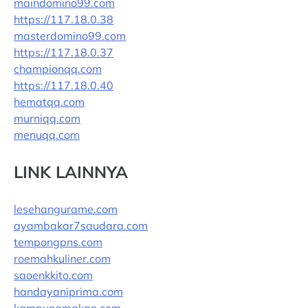
maindomino99.com
https://117.18.0.38
masterdomino99.com
https://117.18.0.37
championqq.com
https://117.18.0.40
hematqq.com
murniqq.com
menuqq.com
LINK LAINNYA
lesehangurame.com
ayambakar7saudara.com
tempongpns.com
roemahkuliner.com
saoenkkito.com
handayaniprima.com