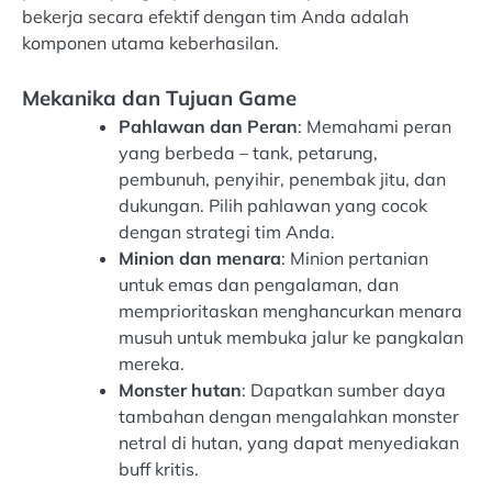
bekerja secara efektif dengan tim Anda adalah
komponen utama keberhasilan.
Mekanika dan Tujuan Game
Pahlawan dan Peran
: Memahami peran
yang berbeda – tank, petarung,
pembunuh, penyihir, penembak jitu, dan
dukungan. Pilih pahlawan yang cocok
dengan strategi tim Anda.
Minion dan menara
: Minion pertanian
untuk emas dan pengalaman, dan
memprioritaskan menghancurkan menara
musuh untuk membuka jalur ke pangkalan
mereka.
Monster hutan
: Dapatkan sumber daya
tambahan dengan mengalahkan monster
netral di hutan, yang dapat menyediakan
buff kritis.