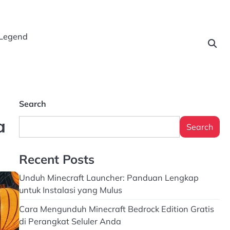
 Legend
Search
a
Search
Recent Posts
Unduh Minecraft Launcher: Panduan Lengkap
untuk Instalasi yang Mulus
Cara Mengunduh Minecraft Bedrock Edition Gratis
di Perangkat Seluler Anda