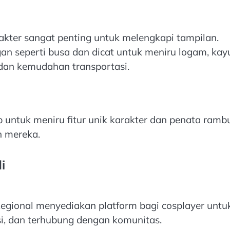
rakter sangat penting untuk melengkapi tampilan.
gan seperti busa dan dicat untuk meniru logam, kay
dan kemudahan transportasi.
 untuk meniru fitur unik karakter dan penata ramb
n mereka.
i
egional menyediakan platform bagi cosplayer untu
, dan terhubung dengan komunitas.