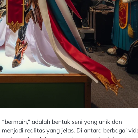
 “bermain,” adalah bentuk seni yang unik dan
njadi realitas yang jelas. Di antara berbagai vid