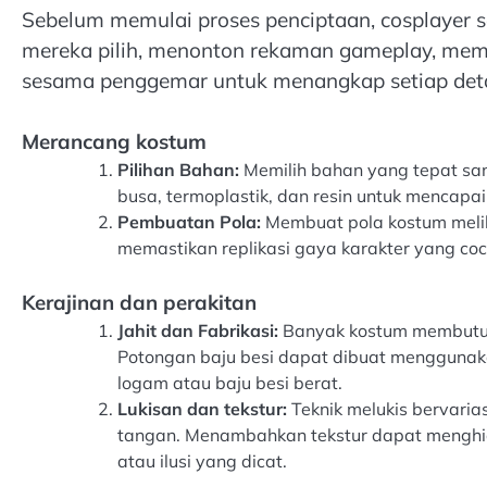
Sebelum memulai proses penciptaan, cosplayer 
mereka pilih, menonton rekaman gameplay, meme
sesama penggemar untuk menangkap setiap deta
Merancang kostum
Pilihan Bahan:
Memilih bahan yang tepat san
busa, termoplastik, dan resin untuk mencapa
Pembuatan Pola:
Membuat pola kostum melib
memastikan replikasi gaya karakter yang coc
Kerajinan dan perakitan
Jahit dan Fabrikasi:
Banyak kostum membutuhk
Potongan baju besi dapat dibuat menggunaka
logam atau baju besi berat.
Lukisan dan tekstur:
Teknik melukis bervarias
tangan. Menambahkan tekstur dapat menghidup
atau ilusi yang dicat.