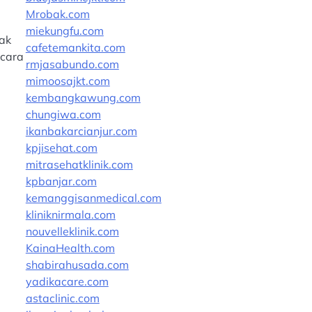
Mrobak.com
miekungfu.com
yak
cafetemankita.com
ecara
rmjasabundo.com
mimoosajkt.com
kembangkawung.com
chungiwa.com
ikanbakarcianjur.com
kpjisehat.com
mitrasehatklinik.com
kpbanjar.com
kemanggisanmedical.com
kliniknirmala.com
nouvelleklinik.com
KainaHealth.com
shabirahusada.com
yadikacare.com
astaclinic.com