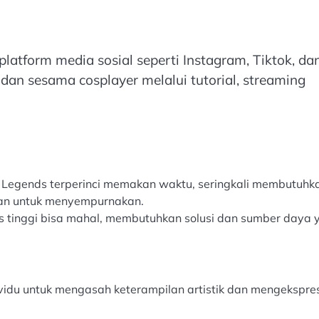
atform media sosial seperti Instagram, Tiktok, da
 dan sesama cosplayer melalui tutorial, streaming
Legends terperinci memakan waktu, seringkali membutuhk
an untuk menyempurnakan.
 tinggi bisa mahal, membutuhkan solusi dan sumber daya 
idu untuk mengasah keterampilan artistik dan mengekspre