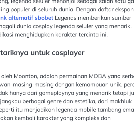
ng, legenda seluler menonjol sebagai salah satu g
ng populer di seluruh dunia. Dengan daftar ekspan
ink alternatif sbobet
Legends memberikan sumber
enggali dunia cosplay legenda seluler yang menarik,
asi menghidupkan karakter tercinta ini.
tariknya untuk cosplayer
 oleh Moonton, adalah permainan MOBA yang serb
hlawan-masing-masing dengan kemampuan unik, per
tidak hanya dari gameplaynya yang menarik tetapi j
angkau berbagai genre dan estetika, dari makhluk
seperti itu menjadikan legenda mobile tambang ema
takan kembali karakter yang kompleks dan