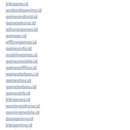
trikgame.id
androidgaming.id
gameandroid.id
gameiphone.id
iphonegames.id
gamepc.id
offlinegames.id
gamesinfo.id
mobilegames.id
gamesmobile.id
gamesoffline.id
gamesterbaru.id
gamestips.id
gameterbaru.id
gamestrik.id
trikgames.id
gamingiphone.id
gamingmobile.id
tipsgaming.id
trikgaming.id