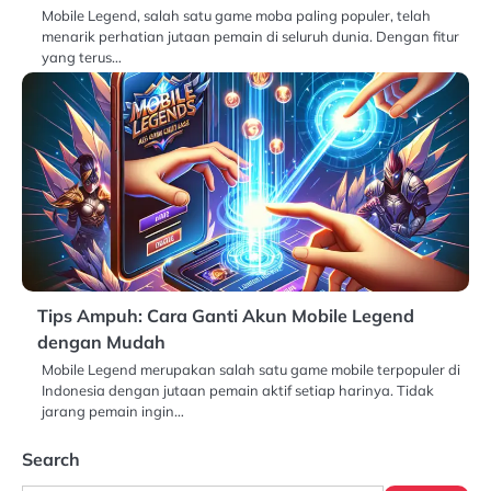
Mobile Legend, salah satu game moba paling populer, telah
menarik perhatian jutaan pemain di seluruh dunia. Dengan fitur
yang terus…
Tips Ampuh: Cara Ganti Akun Mobile Legend
dengan Mudah
Mobile Legend merupakan salah satu game mobile terpopuler di
Indonesia dengan jutaan pemain aktif setiap harinya. Tidak
jarang pemain ingin…
Search