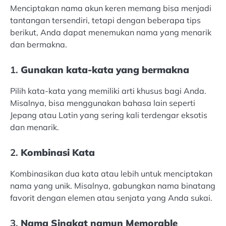
Menciptakan nama akun keren memang bisa menjadi
tantangan tersendiri, tetapi dengan beberapa tips
berikut, Anda dapat menemukan nama yang menarik
dan bermakna.
1.
Gunakan kata-kata yang bermakna
Pilih kata-kata yang memiliki arti khusus bagi Anda.
Misalnya, bisa menggunakan bahasa lain seperti
Jepang atau Latin yang sering kali terdengar eksotis
dan menarik.
2.
Kombinasi Kata
Kombinasikan dua kata atau lebih untuk menciptakan
nama yang unik. Misalnya, gabungkan nama binatang
favorit dengan elemen atau senjata yang Anda sukai.
3.
Nama Singkat namun Memorable