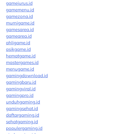
gamejurus.id
gamemenu.id
gamezona.id
murnigame.id
gamesarea.id
gamearea.id
ahligame.id
asikgame.id
hematgame.id
mastergames.id
menugame.id
gamingdownload.id
gamingbaru.id
gamingviral.id
gamingpro.id
unduhgaming.id
gamingsehat.id
daftargaming.id
sehatgaming.id
populergaming.id