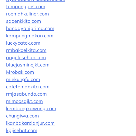
tempongpns.com
roemahkuliner.com
saoenkkito.com
handayaniprima.com
kampungmakan.com
luckycatck.com
rmbakoelkita.com
angelesehan.com
bluejasminejkt.com
Mrobak.com
miekungfu.com
cafetemankita.com
rmjasabundo.com
mimoosajkt.com
kembangkawung.com
chungiwa.com
ikanbakarcianjur.com
kpjisehat.com