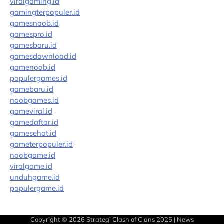
viralgaming.id
gamingterpopuler.id
gamesnoob.id
gamespro.id
gamesbaru.id
gamesdownload.id
gamenoob.id
populergames.id
gamebaru.id
noobgames.id
gameviral.id
gamedaftar.id
gamesehat.id
gameterpopuler.id
noobgame.id
viralgame.id
unduhgame.id
populergame.id
Copyright © 2026
Strategi Clash of Clans 2025
| News