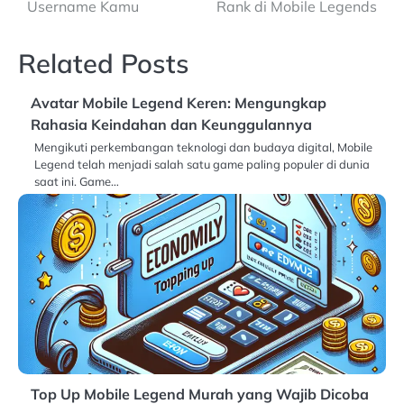
navigation
Username Kamu
Rank di Mobile Legends
Related Posts
Avatar Mobile Legend Keren: Mengungkap
Rahasia Keindahan dan Keunggulannya
Mengikuti perkembangan teknologi dan budaya digital, Mobile
Legend telah menjadi salah satu game paling populer di dunia
saat ini. Game…
Top Up Mobile Legend Murah yang Wajib Dicoba