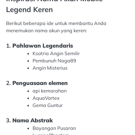
Legend Keren
Berikut beberapa ide untuk membantu Anda
menemukan nama akun yang keren:
1.
Pahlawan Legendaris
Ksatria Angin Semilir
Pembunuh Naga89
Angin Misterius
2.
Penguasaan elemen
api kemarahan
AquaVortex
Gema Guntur
3.
Nama Abstrak
Bayangan Pusaran