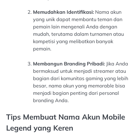
Memudahkan Identifikasi:
Nama akun
yang unik dapat membantu teman dan
pemain lain mengenali Anda dengan
mudah, terutama dalam turnamen atau
kompetisi yang melibatkan banyak
pemain.
Membangun Branding Pribadi:
Jika Anda
bermaksud untuk menjadi streamer atau
bagian dari komunitas gaming yang lebih
besar, nama akun yang memorable bisa
menjadi bagian penting dari personal
branding Anda.
Tips Membuat Nama Akun Mobile
Legend yang Keren