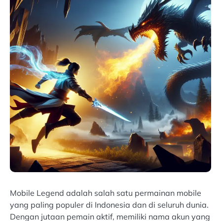
Mobile Legend adalah salah satu permainan mobile
yang paling populer di Indonesia dan di seluruh dunia.
Dengan jutaan pemain aktif, memiliki nama akun yang