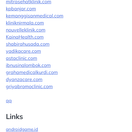
mitrasehatklinik.com
kpbanjar.com
kemanggisanmedical.com
kliniknirmala.com
nouvelleklinik.com
KainaHealth.com
shabirahusada.com
yadikacare.com
astaclinic.com
ibnusinalombok.com
grahamedicalkurdi.com
dyanzacare.com
griyabromoclinic.com
qq
Links
androidgame.id