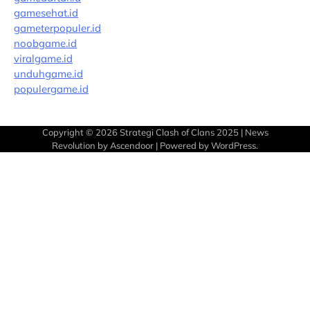
gamesehat.id
gameterpopuler.id
noobgame.id
viralgame.id
unduhgame.id
populergame.id
Copyright © 2026
Strategi Clash of Clans 2025
| News
Revolution by
Ascendoor
| Powered by
WordPress
.