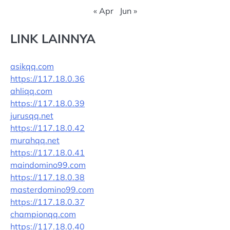
« Apr
Jun »
LINK LAINNYA
asikqq.com
https://117.18.0.36
ahliqq.com
https://117.18.0.39
jurusqq.net
https://117.18.0.42
murahqq.net
https://117.18.0.41
maindomino99.com
https://117.18.0.38
masterdomino99.com
https://117.18.0.37
championqq.com
https://117.18.0.40