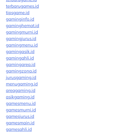
terbarugames.id
tipsgame.id
gaminginfo.id
gaminghemat.id
gamingmurni.id
gamingjurus.id
gamingmenu.id
gamingasik.id
gamingahli.id
gamingarea.id
gamingzona.id
jurusgaming.id
menugaming.id
areagaming.id
asikgaming.id
gamesmenu.id
gamesmurni.id
gamesjurus.id
gamesmain.id
gamesahli.id