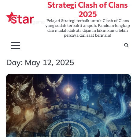
Strategi Clash of Clans
Skip
to
2025
content
Pelajari Strategi terbaik untuk Clash of Clans
yang sudah terbukti ampuh. Panduan lengkap
dan mudah diikuti, dijamin bikin kamu lebih
percaya diri saat bermain!
Day:
May 12, 2025