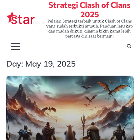
Strategi Clash of Clans
Skip
to
2025
content
Pelajari Strategi terbaik untuk Clash of Clans
yang sudah terbukti ampuh. Panduan lengkap
dan mudah diikuti, dijamin bikin kamu lebih
percaya diri saat bermain!
Day:
May 19, 2025