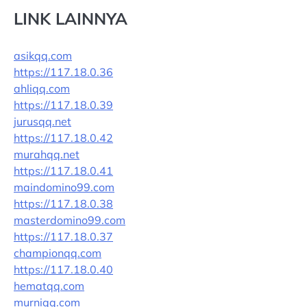
LINK LAINNYA
asikqq.com
https://117.18.0.36
ahliqq.com
https://117.18.0.39
jurusqq.net
https://117.18.0.42
murahqq.net
https://117.18.0.41
maindomino99.com
https://117.18.0.38
masterdomino99.com
https://117.18.0.37
championqq.com
https://117.18.0.40
hematqq.com
murniqq.com