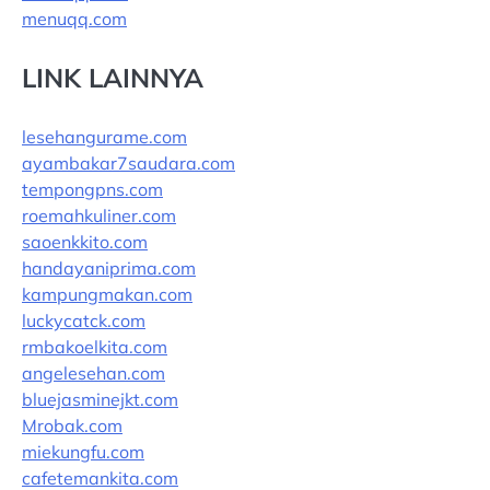
menuqq.com
LINK LAINNYA
lesehangurame.com
ayambakar7saudara.com
tempongpns.com
roemahkuliner.com
saoenkkito.com
handayaniprima.com
kampungmakan.com
luckycatck.com
rmbakoelkita.com
angelesehan.com
bluejasminejkt.com
Mrobak.com
miekungfu.com
cafetemankita.com