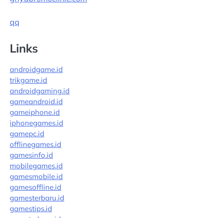
qq
Links
androidgame.id
trikgame.id
androidgaming.id
gameandroid.id
gameiphone.id
iphonegames.id
gamepc.id
offlinegames.id
gamesinfo.id
mobilegames.id
gamesmobile.id
gamesoffline.id
gamesterbaru.id
gamestips.id