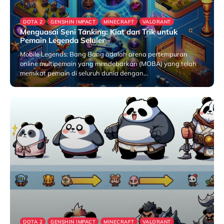
DOTA 2
GENSHIN IMPACT
MINECRAFT
VALORANT
Menguasai Seni Tanking: Kiat dan Trik untuk
Pemain Legenda Seluler
Mobile Legends: Bang Bang adalah arena pertempuran
online multipemain yang mendebarkan (MOBA) yang telah
memikat pemain di seluruh dunia dengan…
May 31, 2025
DOTA 2
GENSHIN IMPACT
MINECRAFT
VALORANT