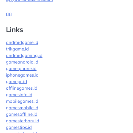
qq
Links
androidgame.id
trikgame.id
androidgaming.id
gameandroid.id
gameiphone.id
iphonegames.id
gamepc.id
offlinegames.id
gamesinfo.id
mobilegames.id
gamesmobile.id
gamesoffline.id
gamesterbaru.id
gamestips.id