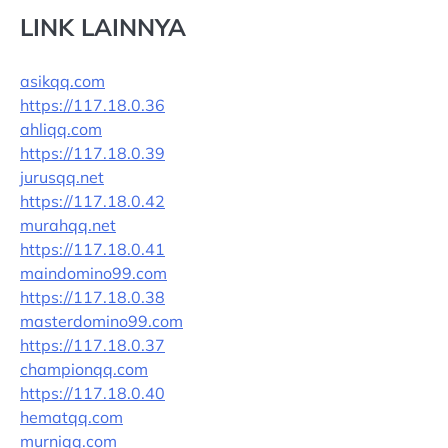
LINK LAINNYA
asikqq.com
https://117.18.0.36
ahliqq.com
https://117.18.0.39
jurusqq.net
https://117.18.0.42
murahqq.net
https://117.18.0.41
maindomino99.com
https://117.18.0.38
masterdomino99.com
https://117.18.0.37
championqq.com
https://117.18.0.40
hematqq.com
murniqq.com