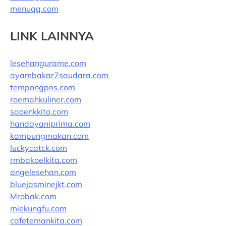
menuqq.com
LINK LAINNYA
lesehangurame.com
ayambakar7saudara.com
tempongpns.com
roemahkuliner.com
saoenkkito.com
handayaniprima.com
kampungmakan.com
luckycatck.com
rmbakoelkita.com
angelesehan.com
bluejasminejkt.com
Mrobak.com
miekungfu.com
cafetemankita.com