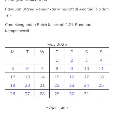
Panduan Utama Memainkan Minecraft di Android: Tip dan
Trik
Cara Mengunduh Patch Minecraft 1.21: Panduan
Komprehensif
May 2025
M
T
W
T
F
S
S
1
2
3
4
5
6
7
8
9
10
11
12
13
14
15
16
17
18
19
20
21
22
23
24
25
26
27
28
29
30
31
« Apr
Jun »