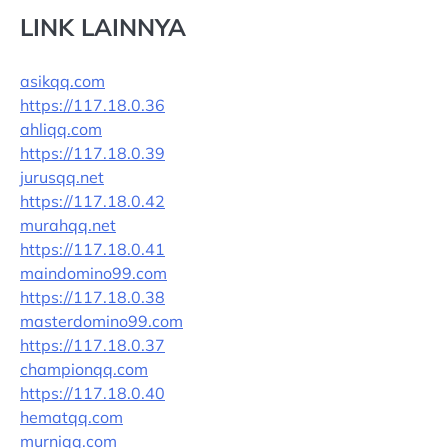
LINK LAINNYA
asikqq.com
https://117.18.0.36
ahliqq.com
https://117.18.0.39
jurusqq.net
https://117.18.0.42
murahqq.net
https://117.18.0.41
maindomino99.com
https://117.18.0.38
masterdomino99.com
https://117.18.0.37
championqq.com
https://117.18.0.40
hematqq.com
murniqq.com