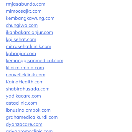
rmjasabundo.com
mimoosajkt.com
kembangkawung.com
chungiwa.com
ikanbakarcianjur.com
kpjisehat.com
mitrasehatklinik.com
kpbanjar.com
kemanggisanmedical.com
kliniknirmala.com
nouvelleklinik.com
KainaHealth.com
shabirahusada.com
yadikacare.com
astaclinic.com
ibnusinalombok.com
grahamedicalkurdi.com
dyanzacare.com
griyabromoclinic.com