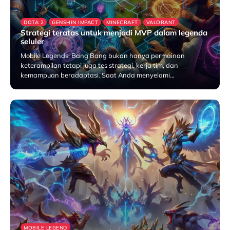
DOTA 2
GENSHIN IMPACT
MINECRAFT
VALORANT
Strategi teratas untuk menjadi MVP dalam legenda
seluler
Mobile Legends: Bang Bang bukan hanya permainan
keterampilan tetapi juga tes strategi, kerja tim, dan
kemampuan beradaptasi. Saat Anda menyelami…
May 30, 2025
MOBILE LEGEND