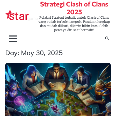
Strategi Clash of Clans
Skip
to
2025
content
Pelajari Strategi terbaik untuk Clash of Clans
yang sudah terbukti ampuh. Panduan lengkap
dan mudah diikuti, dijamin bikin kamu lebih
percaya diri saat bermain!
Day:
May 30, 2025